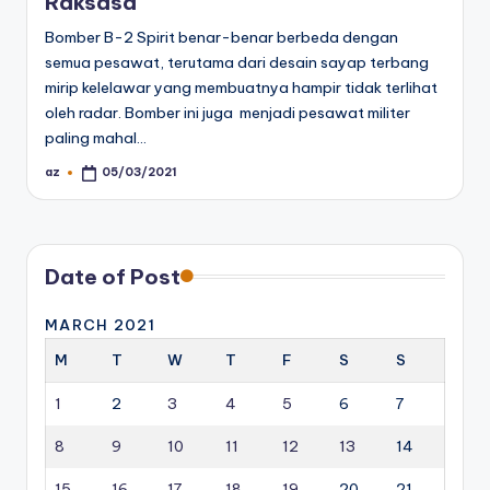
Raksasa
Bomber B-2 Spirit benar-benar berbeda dengan
semua pesawat, terutama dari desain sayap terbang
mirip kelelawar yang membuatnya hampir tidak terlihat
oleh radar. Bomber ini juga menjadi pesawat militer
paling mahal…
az
05/03/2021
Posted
by
Date of Post
MARCH 2021
M
T
W
T
F
S
S
1
2
3
4
5
6
7
8
9
10
11
12
13
14
15
16
17
18
19
20
21