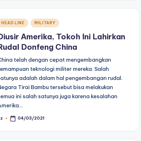
Posted
HEAD LINE
MILITARY
n
Diusir Amerika, Tokoh Ini Lahirkan
Rudal Donfeng China
China telah dengan cepat mengembangkan
kemampuan teknologi militer mereka. Salah
satunya adalah dalam hal pengembangan rudal.
Negara Tirai Bambu tersebut bisa melakukan
semua ini salah satunya juga karena kesalahan
Amerika…
04/03/2021
az
osted
y