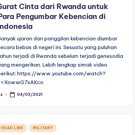
n
Surat Cinta dari Rwanda untuk
Para Pengumbar Kebencian di
Indonesia
Banyak ujaran dan panggilan kebencian diumbar
secara bebas di negeri ini. Sesuatu yang puluhan
tahun terjadi di Rwanda sebelum terjadi genesodia
yang mengerikan. Lebih lengkap simak video
berikut: https://www.youtube.com/watch?
v=XowwG7sAKco
04/03/2021
az
osted
y
Posted
HEAD LINE
MILITARY