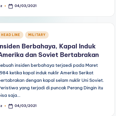
04/03/2021
az
osted
y
Posted
HEAD LINE
MILITARY
n
Insiden Berbahaya, Kapal Induk
Amerika dan Soviet Bertabrakan
Sebuah insiden berbahaya terjaedi pada Maret
1984 ketika kapal induk nuklir Amerika Serikat
bertabrakan dengan kapal selam nuklir Uni Soviet.
Peristiwa yang terjadi di puncak Perang Dingin itu
bisa saja…
04/03/2021
az
osted
y