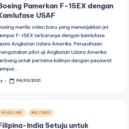
n
Boeing Pamerkan F-15EX dengan
Kamlufase USAF
Boeing merilis video baru yang menunjukkan jet
tempur F-15EX terbarunya dengan kamlufase
resmi Angkatan Udara Amerika. Perusahaan
mengatakan pilot uji Angkatan Udara Amerika
terbang untuk pertama kalinya dengan pesawat
tempur…
04/03/2021
az
osted
y
Posted
HEAD LINE
MILITARY
n
Filipina-India Setuju untuk