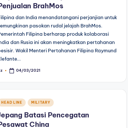
Penjualan BrahMos
Filipina dan India menandatangani perjanjian untuk
kemungkinan pasokan rudal jelajah BrahMos.
Pemerintah Filipina berharap produk kolaborasi
India dan Rusia ini akan meningkatkan pertahanan
pesisir. Wakil Menteri Pertahanan Filipina Raymund
Elefante…
04/03/2021
az
osted
y
Posted
HEAD LINE
MILITARY
n
Jepang Batasi Pencegatan
Pesawat China