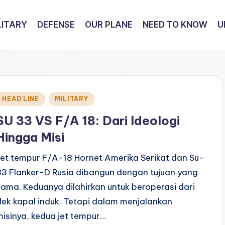
LITARY
DEFENSE
OUR PLANE
NEED TO KNOW
U
Posted
HEAD LINE
MILITARY
n
SU 33 VS F/A 18: Dari Ideologi
Hingga Misi
Jet tempur F/A-18 Hornet Amerika Serikat dan Su-
33 Flanker-D Rusia dibangun dengan tujuan yang
sama. Keduanya dilahirkan untuk beroperasi dari
dek kapal induk. Tetapi dalam menjalankan
misinya, kedua jet tempur…