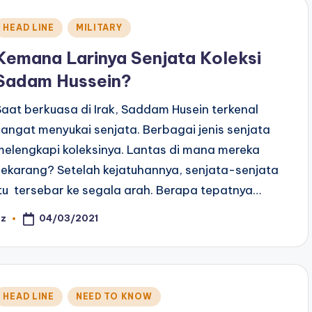
Posted
HEAD LINE
MILITARY
n
Kemana Larinya Senjata Koleksi
Sadam Hussein?
Saat berkuasa di Irak, Saddam Husein terkenal
sangat menyukai senjata. Berbagai jenis senjata
melengkapi koleksinya. Lantas di mana mereka
sekarang? Setelah kejatuhannya, senjata-senjata
itu tersebar ke segala arah. Berapa tepatnya…
04/03/2021
az
osted
y
Posted
HEAD LINE
NEED TO KNOW