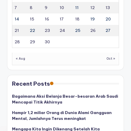
7
8
9
10
11
12
13
14
15
16
17
18
19
20
21
22
23
24
25
26
27
28
29
30
« Aug
Oct »
Recent Posts
Bagaimana Aksi Belanja Besar-besaran Arab Saudi
Mencapai Titik Akhirnya
Hampir 1,2 miliar Orang di Dunia Alami Gangguan
Mental, Jumlahnya Terus meningkat
Mengapa Kita Ingin Dikenang Setelah Kita