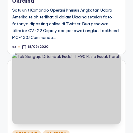
Ukraina
Satu unit Komando Operasi Khusus Angkatan Udara
Amerika telah terlihat di dalam Ukraina setelah foto-
fotonya diposting online di Twitter. Dua pesawat
tiltrotor CV-22 Osprey dan pesawat angkut Lockheed
MC-130J Commando…
az
18/09/2020
Posted
by