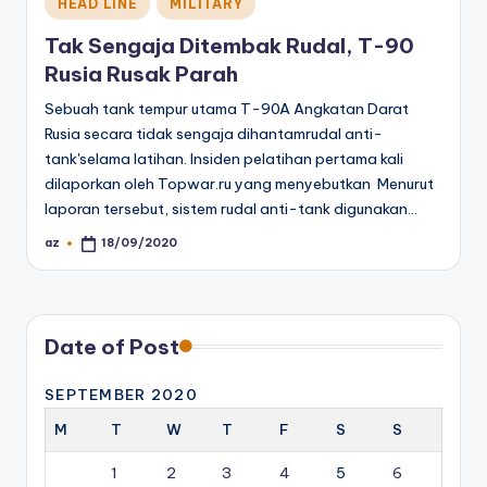
Posted
HEAD LINE
MILITARY
in
Tak Sengaja Ditembak Rudal, T-90
Rusia Rusak Parah
Sebuah tank tempur utama T-90A Angkatan Darat
Rusia secara tidak sengaja dihantamrudal anti-
tank'selama latihan. Insiden pelatihan pertama kali
dilaporkan oleh Topwar.ru yang menyebutkan Menurut
laporan tersebut, sistem rudal anti-tank digunakan…
az
18/09/2020
Posted
by
Date of Post
SEPTEMBER 2020
M
T
W
T
F
S
S
1
2
3
4
5
6