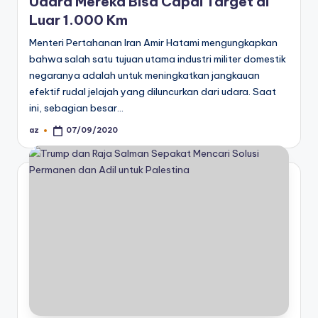
Udara Mereka Bisa Capai Target di
Luar 1.000 Km
Menteri Pertahanan Iran Amir Hatami mengungkapkan
bahwa salah satu tujuan utama industri militer domestik
negaranya adalah untuk meningkatkan jangkauan
efektif rudal jelajah yang diluncurkan dari udara. Saat
ini, sebagian besar…
az
07/09/2020
Posted
by