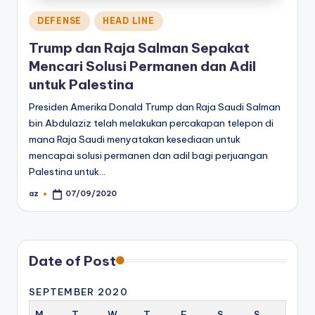
Posted
DEFENSE
HEAD LINE
in
Trump dan Raja Salman Sepakat
Mencari Solusi Permanen dan Adil
untuk Palestina
Presiden Amerika Donald Trump dan Raja Saudi Salman
bin Abdulaziz telah melakukan percakapan telepon di
mana Raja Saudi menyatakan kesediaan untuk
mencapai solusi permanen dan adil bagi perjuangan
Palestina untuk…
az
07/09/2020
Posted
by
Date of Post
SEPTEMBER 2020
M
T
W
T
F
S
S