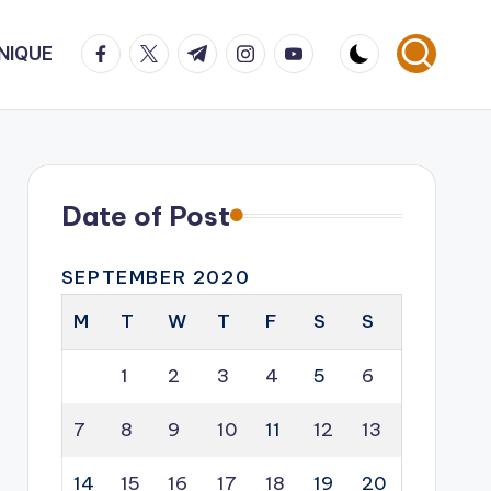
facebook.com
twitter.com
t.me
instagram.com
youtube.com
NIQUE
Date of Post
SEPTEMBER 2020
M
T
W
T
F
S
S
1
2
3
4
5
6
7
8
9
10
11
12
13
14
15
16
17
18
19
20