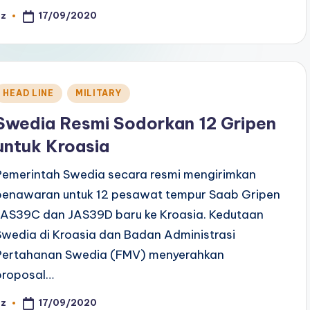
17/09/2020
az
osted
y
Posted
HEAD LINE
MILITARY
n
Swedia Resmi Sodorkan 12 Gripen
untuk Kroasia
Pemerintah Swedia secara resmi mengirimkan
penawaran untuk 12 pesawat tempur Saab Gripen
JAS39C dan JAS39D baru ke Kroasia. Kedutaan
Swedia di Kroasia dan Badan Administrasi
Pertahanan Swedia (FMV) menyerahkan
proposal…
17/09/2020
az
osted