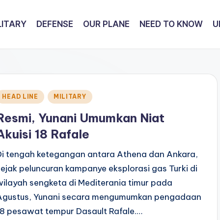
LITARY
DEFENSE
OUR PLANE
NEED TO KNOW
U
Posted
HEAD LINE
MILITARY
n
Resmi, Yunani Umumkan Niat
Akuisi 18 Rafale
Di tengah ketegangan antara Athena dan Ankara,
sejak peluncuran kampanye eksplorasi gas Turki di
wilayah sengketa di Mediterania timur pada
Agustus, Yunani secara mengumumkan pengadaan
18 pesawat tempur Dasault Rafale.…