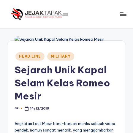
Skip
to
J
Fly
content
Like
e
An
j
Eagle
-
a
Posted
HEAD LINE
MILITARY
Fight
in
k
Like
Sejarah Unik Kapal
t
A
Selam Kelas Romeo
Falcon
a
p
Mesir
a
az
14/12/2019
Posted
k
by
Angkatan Laut Mesir baru-baru ini merilis sebuah video
pendek, namun sangat menarik, yang menggambarkan