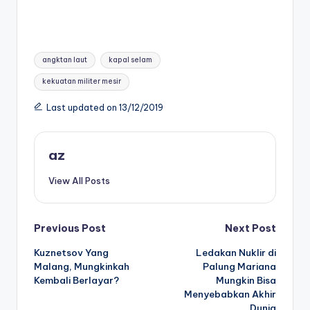
Tags:
angktan laut
kapal selam
kekuatan militer mesir
Last updated on 13/12/2019
az
View All Posts
Post
Previous Post
Next Post
Kuznetsov Yang
Ledakan Nuklir di
navigation
Malang, Mungkinkah
Palung Mariana
Kembali Berlayar?
Mungkin Bisa
Menyebabkan Akhir
Dunia