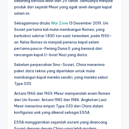
sekarang berusia lebih dari 25 tahun. Semuanya menjadi
produk dari sejarah Mesir yang agak aneh dengan kapal
selam ini.
Sebagaimana ditulis
War Zone
13 Desember 2019, Uni
Soviet pertama kali mulai membangun Romeo, yang
berbobot sekitar 1.830 ton saat terendam, pada 1950-
an. Kelas Romeo ini menjadi penerus kapal selam
pertama pasca-Perang Dunia II, yang berasal dari
rancangan kapal U-boat Nazi yang disita.
Sebelum perpecahan Sino-Soviet, China menerima
paket data teknis yang diperlukan untuk mulai
membangun kapal mereka sendiri, yang mereka sebut
Type 033.
Antara 1966 dan 1969, Mesir memperoleh enam Romeo
dari Uni Soviet. Antara 1982 dan 1984, Angkatan Laut
Mesir menerima empat Type 033 dari China dalam
konfigurasi unik yang dikenal sebagai ES5A.
ES5A menggantikan sejumlah sistem yang dirancang
Soviet dengan desain China yang lebih modern,