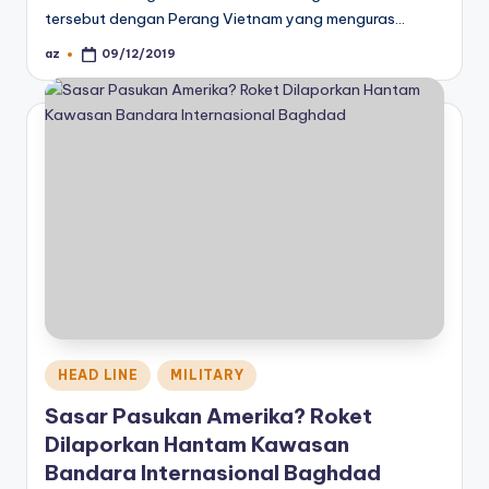
tersebut dengan Perang Vietnam yang menguras…
az
09/12/2019
Posted
by
Posted
HEAD LINE
MILITARY
in
Sasar Pasukan Amerika? Roket
Dilaporkan Hantam Kawasan
Bandara Internasional Baghdad