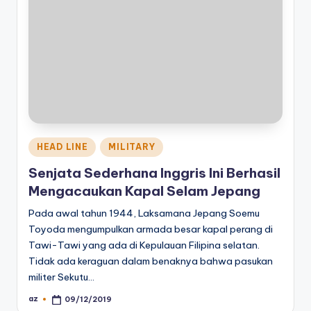
Posted
HEAD LINE
MILITARY
in
Senjata Sederhana Inggris Ini Berhasil
Mengacaukan Kapal Selam Jepang
Pada awal tahun 1944, Laksamana Jepang Soemu
Toyoda mengumpulkan armada besar kapal perang di
Tawi-Tawi yang ada di Kepulauan Filipina selatan.
Tidak ada keraguan dalam benaknya bahwa pasukan
militer Sekutu…
az
09/12/2019
Posted
by