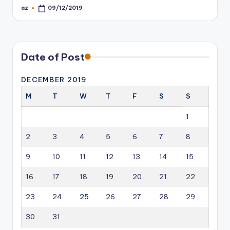
az
09/12/2019
Posted
by
Date of Post
DECEMBER 2019
M
T
W
T
F
S
S
1
2
3
4
5
6
7
8
9
10
11
12
13
14
15
16
17
18
19
20
21
22
23
24
25
26
27
28
29
30
31