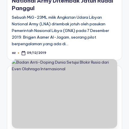
National Army Ditembak Jatuh Rudal
Panggul
Sebuah MiG-23ML milik Angkatan Udara Libyan
National Army (LNA) ditembak jatuh oleh pasukan
Pemerintah Nasional Libya (GNA) pada 7 Desember
2019. Brigjen Aamer Al-Jagam, seorang pilot
berpengalaman yang ada di…
az
09/12/2019
Posted
by