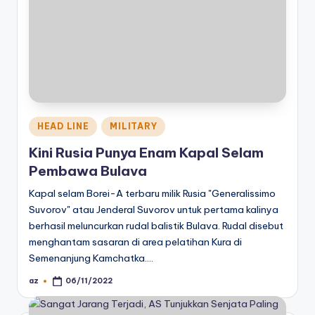
Posted
HEAD LINE
MILITARY
in
Kini Rusia Punya Enam Kapal Selam
Pembawa Bulava
Kapal selam Borei-A terbaru milik Rusia "Generalissimo
Suvorov" atau Jenderal Suvorov untuk pertama kalinya
berhasil meluncurkan rudal balistik Bulava. Rudal disebut
menghantam sasaran di area pelatihan Kura di
Semenanjung Kamchatka.…
az
06/11/2022
Posted
by