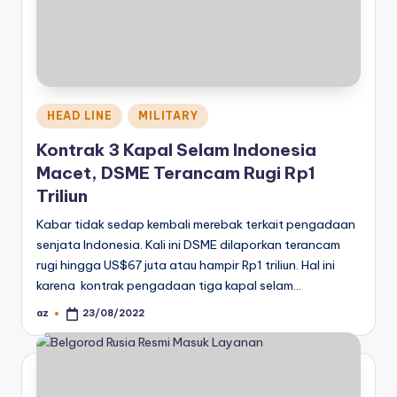
Posted
HEAD LINE
MILITARY
in
Kontrak 3 Kapal Selam Indonesia
Macet, DSME Terancam Rugi Rp1
Triliun
Kabar tidak sedap kembali merebak terkait pengadaan
senjata Indonesia. Kali ini DSME dilaporkan terancam
rugi hingga US$67 juta atau hampir Rp1 triliun. Hal ini
karena kontrak pengadaan tiga kapal selam…
az
23/08/2022
Posted
by