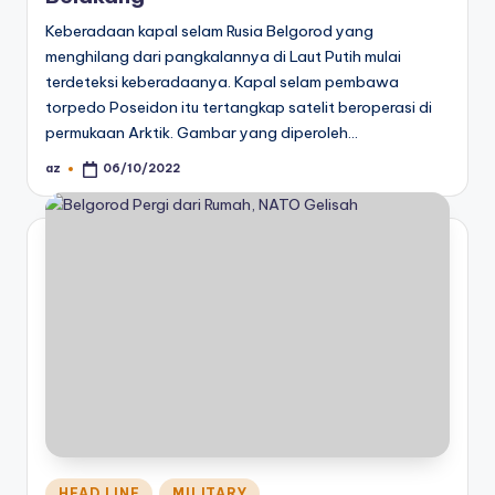
Keberadaan kapal selam Rusia Belgorod yang
menghilang dari pangkalannya di Laut Putih mulai
terdeteksi keberadaanya. Kapal selam pembawa
torpedo Poseidon itu tertangkap satelit beroperasi di
permukaan Arktik. Gambar yang diperoleh…
az
06/10/2022
Posted
by
Posted
HEAD LINE
MILITARY