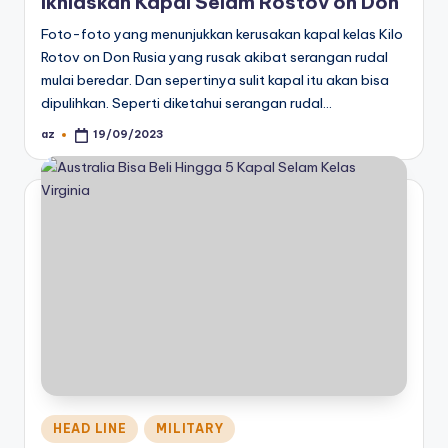
Ikhlaskan Kapal Selam Rostov on Don
Foto-foto yang menunjukkan kerusakan kapal kelas Kilo
Rotov on Don Rusia yang rusak akibat serangan rudal
mulai beredar. Dan sepertinya sulit kapal itu akan bisa
dipulihkan. Seperti diketahui serangan rudal…
az
19/09/2023
Posted
by
Posted
HEAD LINE
MILITARY
in