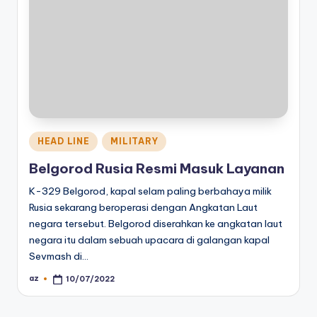
Posted
HEAD LINE
MILITARY
in
Belgorod Rusia Resmi Masuk Layanan
K-329 Belgorod, kapal selam paling berbahaya milik
Rusia sekarang beroperasi dengan Angkatan Laut
negara tersebut. Belgorod diserahkan ke angkatan laut
negara itu dalam sebuah upacara di galangan kapal
Sevmash di…
az
10/07/2022
Posted
by