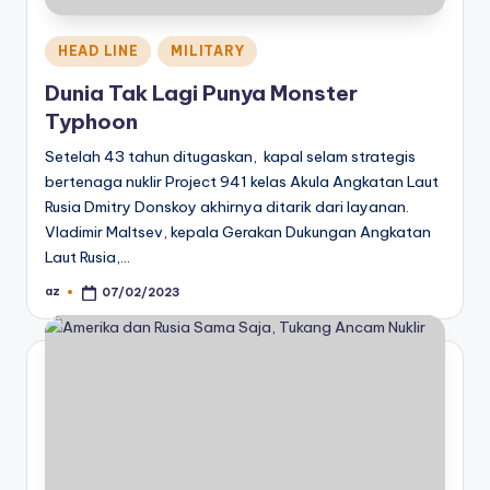
Posted
HEAD LINE
MILITARY
in
Dunia Tak Lagi Punya Monster
Typhoon
Setelah 43 tahun ditugaskan, kapal selam strategis
bertenaga nuklir Project 941 kelas Akula Angkatan Laut
Rusia Dmitry Donskoy akhirnya ditarik dari layanan.
Vladimir Maltsev, kepala Gerakan Dukungan Angkatan
Laut Rusia,…
az
07/02/2023
Posted
by