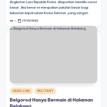
Angkatan Laut Republik Korea dilaporkan memiliki cacat
besar. Jika benar ini merupakan pukulan besar bagi
kekuatan kapal selam Korea Selatan yang sangat…
az
17/10/2022
Posted
by
Posted
HEAD LINE
MILITARY
in
Belgorod Hanya Bermain di Halaman
Belakang