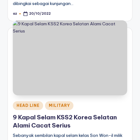
dibingkai sebagai kunjungan…
az
20/10/2022
Posted
by
Posted
HEAD LINE
MILITARY
in
9 Kapal Selam KSS2 Korea Selatan
Alami Cacat Serius
Sebanyak sembilan kapal selam kelas Son Won-il milik