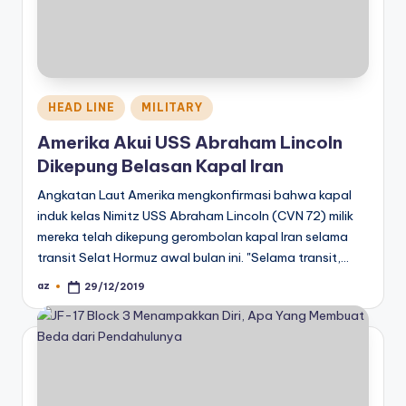
Posted
HEAD LINE
MILITARY
in
Amerika Akui USS Abraham Lincoln
Dikepung Belasan Kapal Iran
Angkatan Laut Amerika mengkonfirmasi bahwa kapal
induk kelas Nimitz USS Abraham Lincoln (CVN 72) milik
mereka telah dikepung gerombolan kapal Iran selama
transit Selat Hormuz awal bulan ini. "Selama transit,…
az
29/12/2019
Posted
by