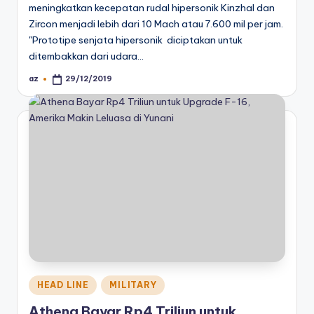
meningkatkan kecepatan rudal hipersonik Kinzhal dan
Zircon menjadi lebih dari 10 Mach atau 7.600 mil per jam.
"Prototipe senjata hipersonik diciptakan untuk
ditembakkan dari udara…
az
29/12/2019
Posted
by
Posted
HEAD LINE
MILITARY
in
Athena Bayar Rp4 Triliun untuk