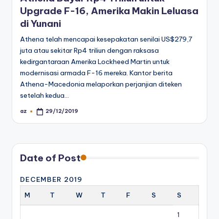
Upgrade F-16, Amerika Makin Leluasa
di Yunani
Athena telah mencapai kesepakatan senilai US$279,7
juta atau sekitar Rp4 triliun dengan raksasa
kedirgantaraan Amerika Lockheed Martin untuk
modernisasi armada F-16 mereka. Kantor berita
Athena-Macedonia melaporkan perjanjian diteken
setelah kedua…
az
29/12/2019
Posted
by
Date of Post
DECEMBER 2019
M
T
W
T
F
S
S
1