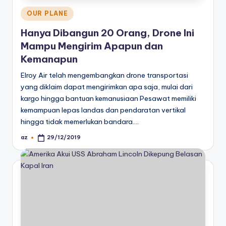
Posted
OUR PLANE
in
Hanya Dibangun 20 Orang, Drone Ini
Mampu Mengirim Apapun dan
Kemanapun
Elroy Air telah mengembangkan drone transportasi
yang diklaim dapat mengirimkan apa saja, mulai dari
kargo hingga bantuan kemanusiaan Pesawat memiliki
kemampuan lepas landas dan pendaratan vertikal
hingga tidak memerlukan bandara.…
az
29/12/2019
Posted
by