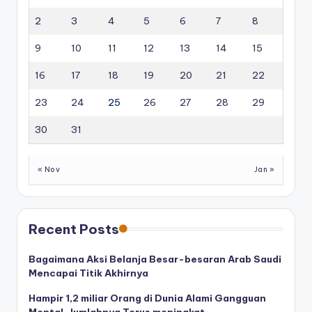
2
3
4
5
6
7
8
9
10
11
12
13
14
15
16
17
18
19
20
21
22
23
24
25
26
27
28
29
30
31
« Nov
Jan »
Recent Posts
Bagaimana Aksi Belanja Besar-besaran Arab Saudi
Mencapai Titik Akhirnya
Hampir 1,2 miliar Orang di Dunia Alami Gangguan
Mental, Jumlahnya Terus meningkat