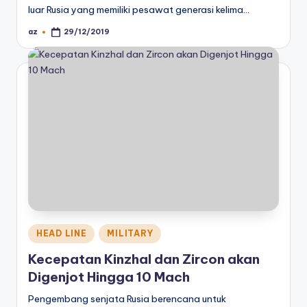
luar Rusia yang memiliki pesawat generasi kelima…
az
29/12/2019
Posted
by
Posted
HEAD LINE
MILITARY
in
Kecepatan Kinzhal dan Zircon akan
Digenjot Hingga 10 Mach
Pengembang senjata Rusia berencana untuk