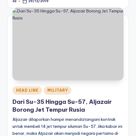
az
29/12/2019
Posted
by
Posted
HEAD LINE
MILITARY
in
Dari Su-35 Hingga Su-57, Aljazair
Borong Jet Tempur Rusia
Aljazair dilaporkan hampir menandatangani kontrak
untuk membeli 14 jet tempur siluman Su-57. Jika kabar ini
benar, maka Aljazair akan menjadi negara pertama di