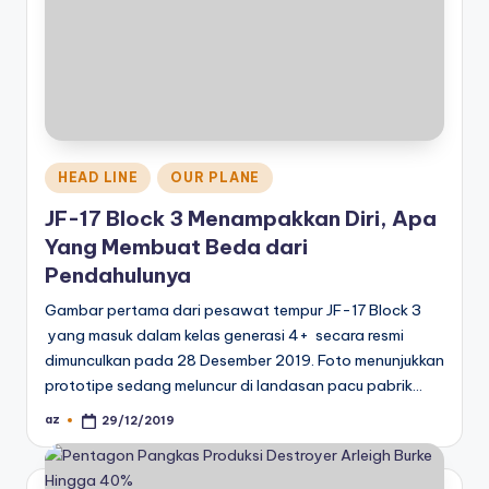
Posted
HEAD LINE
OUR PLANE
in
JF-17 Block 3 Menampakkan Diri, Apa
Yang Membuat Beda dari
Pendahulunya
Gambar pertama dari pesawat tempur JF-17 Block 3
yang masuk dalam kelas generasi 4+ secara resmi
dimunculkan pada 28 Desember 2019. Foto menunjukkan
prototipe sedang meluncur di landasan pacu pabrik…
az
29/12/2019
Posted
by