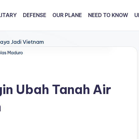
LITARY
DEFENSE
OUR PLANE
NEED TO KNOW
U
olas Maduro
in Ubah Tanah Air
m