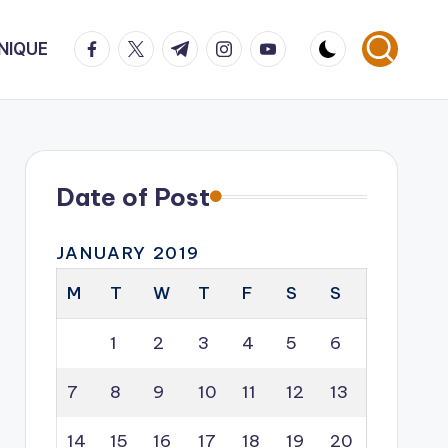
facebook.com
twitter.com
t.me
instagram.com
youtube.com
NIQUE
Date of Post
JANUARY 2019
M
T
W
T
F
S
S
1
2
3
4
5
6
7
8
9
10
11
12
13
14
15
16
17
18
19
20