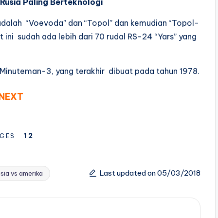
 Rusia Paling Berteknologi
a adalah “Voevoda” dan “Topol” dan kemudian “Topol-
 ini sudah ada lebih dari 70 rudal RS-24 “Yars” yang
inuteman-3, yang terakhir dibuat pada tahun 1978.
NEXT
1
2
GES
Last updated on 05/03/2018
usia vs amerika