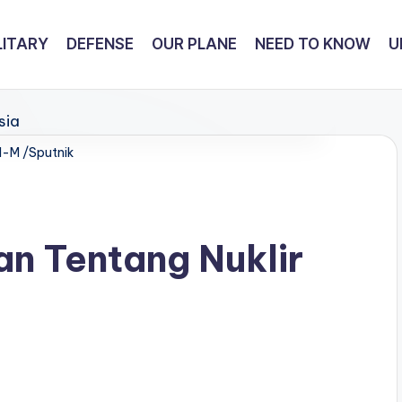
LITARY
DEFENSE
OUR PLANE
NEED TO KNOW
U
l-M /Sputnik
n Tentang Nuklir