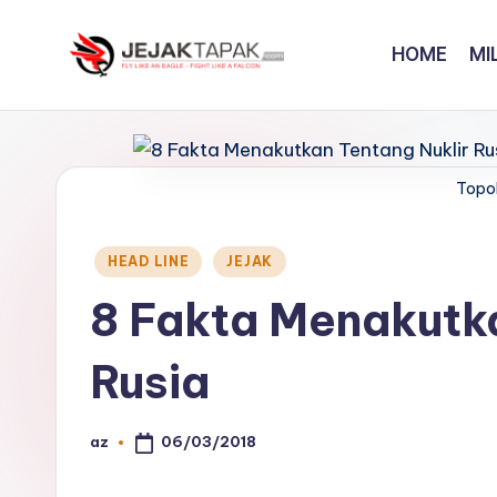
HOME
MI
Skip
to
J
Fly
content
Like
e
An
j
Topo
Eagle
-
a
Fight
Posted
HEAD LINE
JEJAK
k
in
Like
8 Fakta Menakutka
A
t
Falcon
Rusia
a
p
06/03/2018
az
Posted
a
by