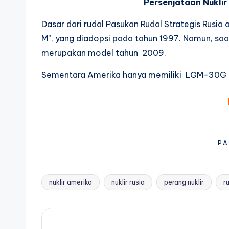
Persenjataan Nuklir
Dasar dari rudal Pasukan Rudal Strategis Rusi
M”, yang diadopsi pada tahun 1997. Namun, saat
merupakan model tahun 2009.
Sementara Amerika hanya memiliki LGM-30G M
PA
nuklir amerika
nuklir rusia
perang nuklir
r
Tags: