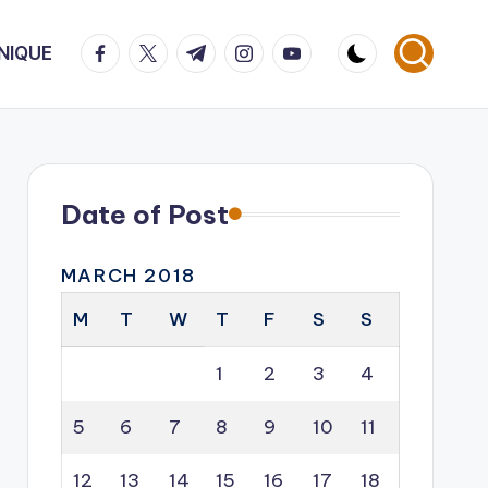
facebook.com
twitter.com
t.me
instagram.com
youtube.com
NIQUE
Date of Post
MARCH 2018
M
T
W
T
F
S
S
1
2
3
4
5
6
7
8
9
10
11
12
13
14
15
16
17
18