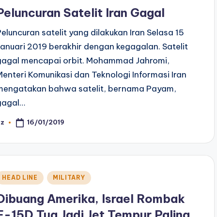
n
Peluncuran Satelit Iran Gagal
Peluncuran satelit yang dilakukan Iran Selasa 15
Januari 2019 berakhir dengan kegagalan. Satelit
gagal mencapai orbit. Mohammad Jahromi,
Menteri Komunikasi dan Teknologi Informasi Iran
mengatakan bahwa satelit, bernama Payam,
gagal…
16/01/2019
az
osted
y
Posted
HEAD LINE
MILITARY
n
Dibuang Amerika, Israel Rombak
F-15D Tua Jadi Jet Tempur Paling