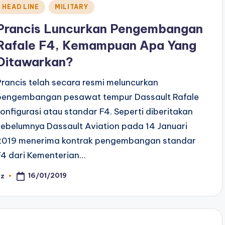
Posted
HEAD LINE
MILITARY
n
Prancis Luncurkan Pengembangan
Rafale F4, Kemampuan Apa Yang
Ditawarkan?
Prancis telah secara resmi meluncurkan
pengembangan pesawat tempur Dassault Rafale
konfigurasi atau standar F4. Seperti diberitakan
sebelumnya Dassault Aviation pada 14 Januari
2019 menerima kontrak pengembangan standar
F4 dari Kementerian…
16/01/2019
az
osted
y