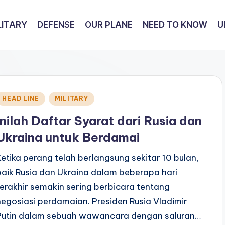
LITARY
DEFENSE
OUR PLANE
NEED TO KNOW
U
Posted
HEAD LINE
MILITARY
n
Inilah Daftar Syarat dari Rusia dan
Ukraina untuk Berdamai
Ketika perang telah berlangsung sekitar 10 bulan,
baik Rusia dan Ukraina dalam beberapa hari
terakhir semakin sering berbicara tentang
negosiasi perdamaian. Presiden Rusia Vladimir
Putin dalam sebuah wawancara dengan saluran…