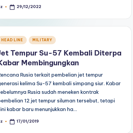
29/12/2022
az
osted
y
Posted
HEAD LINE
MILITARY
n
Jet Tempur Su-57 Kembali Diterpa
Kabar Membingungkan
Rencana Rusia terkait pembelian jet tempur
generasi kelima Su-57 kembali simpang siur. Kabar
sebelumnya Rusia sudah meneken kontrak
pembelian 12 jet tempur siluman tersebut, tetapi
kini kabar baru menunjukkan ha…
17/01/2019
az
osted
y