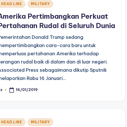
Posted
HEAD LINE
MILITARY
n
Amerika Pertimbangkan Perkuat
Pertahanan Rudal di Seluruh Dunia
Pemerintahan Donald Trump sedang
mempertimbangkan cara-cara baru untuk
memperluas pertahanan Amerika terhadap
serangan rudal baik di dalam dan di luar negeri.
Associated Press sebagaimana dikutip Sputnik
melaporkan Rabu 16 Januari…
16/01/2019
az
osted
y
Posted
HEAD LINE
MILITARY