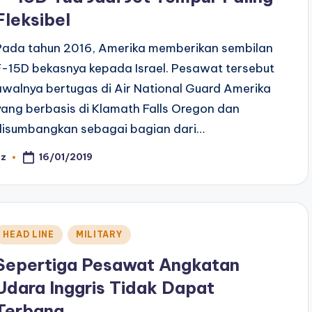
Fleksibel
Pada tahun 2016, Amerika memberikan sembilan
F-15D bekasnya kepada Israel. Pesawat tersebut
awalnya bertugas di Air National Guard Amerika
yang berbasis di Klamath Falls Oregon dan
disumbangkan sebagai bagian dari…
16/01/2019
az
osted
y
Posted
HEAD LINE
MILITARY
n
Sepertiga Pesawat Angkatan
Udara Inggris Tidak Dapat
Terbang