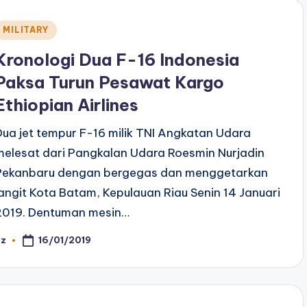
Posted
MILITARY
n
Kronologi Dua F-16 Indonesia
Paksa Turun Pesawat Kargo
Ethiopian Airlines
Dua jet tempur F-16 milik TNI Angkatan Udara
melesat dari Pangkalan Udara Roesmin Nurjadin
Pekanbaru dengan bergegas dan menggetarkan
langit Kota Batam, Kepulauan Riau Senin 14 Januari
2019. Dentuman mesin…
16/01/2019
az
osted
y