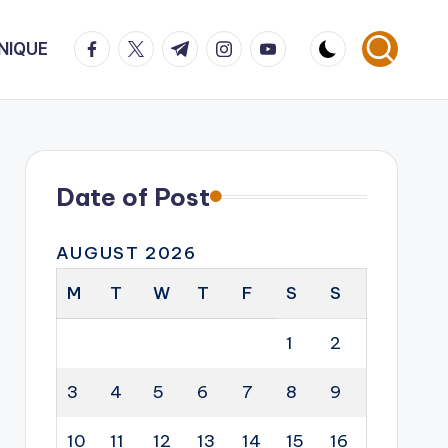
facebook.com
twitter.com
t.me
instagram.com
youtube.com
NIQUE
Date of Post
AUGUST 2026
M
T
W
T
F
S
S
1
2
3
4
5
6
7
8
9
10
11
12
13
14
15
16