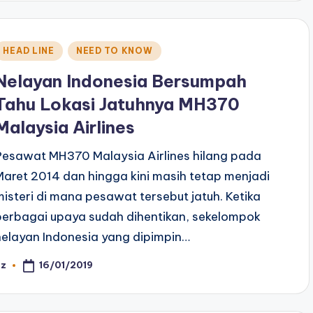
Posted
HEAD LINE
NEED TO KNOW
n
Nelayan Indonesia Bersumpah
Tahu Lokasi Jatuhnya MH370
Malaysia Airlines
Pesawat MH370 Malaysia Airlines hilang pada
Maret 2014 dan hingga kini masih tetap menjadi
misteri di mana pesawat tersebut jatuh. Ketika
berbagai upaya sudah dihentikan, sekelompok
nelayan Indonesia yang dipimpin…
16/01/2019
az
osted
y