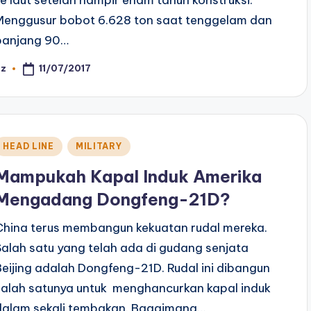
Menggusur bobot 6.628 ton saat tenggelam dan
panjang 90…
11/07/2017
az
osted
y
Posted
HEAD LINE
MILITARY
n
Mampukah Kapal Induk Amerika
Mengadang Dongfeng-21D?
China terus membangun kekuatan rudal mereka.
Salah satu yang telah ada di gudang senjata
Beijing adalah Dongfeng-21D. Rudal ini dibangun
salah satunya untuk menghancurkan kapal induk
dalam sekali tembakan. Bagaimana…