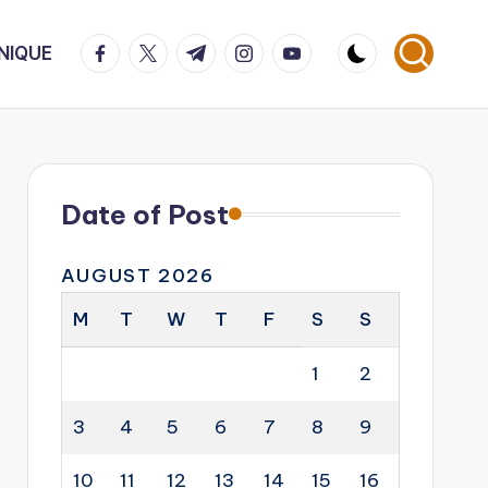
facebook.com
twitter.com
t.me
instagram.com
youtube.com
NIQUE
Date of Post
AUGUST 2026
M
T
W
T
F
S
S
1
2
3
4
5
6
7
8
9
10
11
12
13
14
15
16