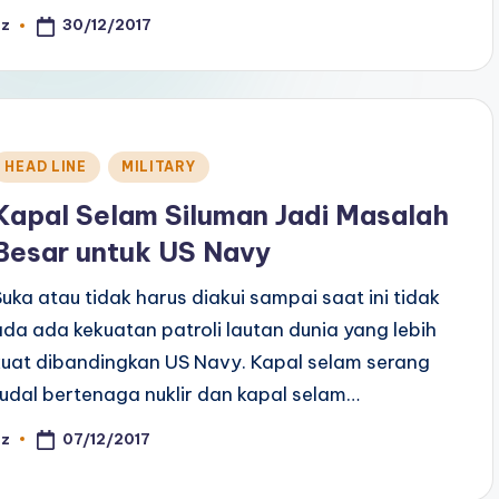
30/12/2017
az
osted
y
Posted
HEAD LINE
MILITARY
n
Kapal Selam Siluman Jadi Masalah
Besar untuk US Navy
Suka atau tidak harus diakui sampai saat ini tidak
ada ada kekuatan patroli lautan dunia yang lebih
kuat dibandingkan US Navy. Kapal selam serang
rudal bertenaga nuklir dan kapal selam…
07/12/2017
az
osted
y