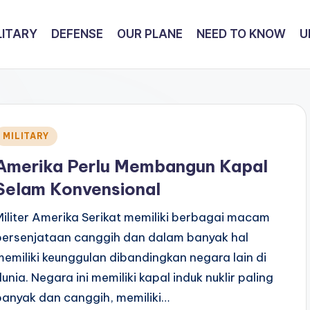
LITARY
DEFENSE
OUR PLANE
NEED TO KNOW
U
Posted
MILITARY
n
Amerika Perlu Membangun Kapal
Selam Konvensional
Militer Amerika Serikat memiliki berbagai macam
persenjataan canggih dan dalam banyak hal
memiliki keunggulan dibandingkan negara lain di
dunia. Negara ini memiliki kapal induk nuklir paling
banyak dan canggih, memiliki…