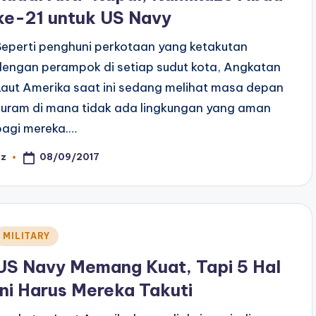
ke-21 untuk US Navy
Seperti penghuni perkotaan yang ketakutan
dengan perampok di setiap sudut kota, Angkatan
Laut Amerika saat ini sedang melihat masa depan
suram di mana tidak ada lingkungan yang aman
bagi mereka.…
08/09/2017
az
osted
y
Posted
MILITARY
n
US Navy Memang Kuat, Tapi 5 Hal
Ini Harus Mereka Takuti