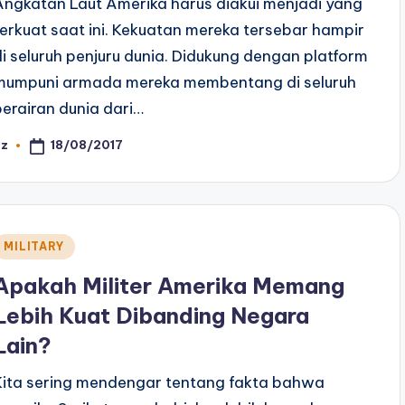
Angkatan Laut Amerika harus diakui menjadi yang
terkuat saat ini. Kekuatan mereka tersebar hampir
di seluruh penjuru dunia. Didukung dengan platform
mumpuni armada mereka membentang di seluruh
perairan dunia dari…
18/08/2017
az
osted
y
Posted
MILITARY
n
Apakah Militer Amerika Memang
Lebih Kuat Dibanding Negara
Lain?
Kita sering mendengar tentang fakta bahwa