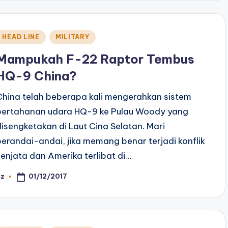
Posted
HEAD LINE
MILITARY
n
Mampukah F-22 Raptor Tembus
HQ-9 China?
China telah beberapa kali mengerahkan sistem
pertahanan udara HQ-9 ke Pulau Woody yang
disengketakan di Laut Cina Selatan. Mari
berandai-andai, jika memang benar terjadi konflik
senjata dan Amerika terlibat di…
01/12/2017
az
osted
y