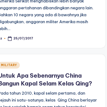
Amerika Serikat menghabiskan lebih banyak
anggaran pertahanan dibandingkan negara lain.
Bahkan 10 negara yang ada di bawahnya jika
digabungkan, anggaran militer Amerika masih
lebih…
25/07/2017
az
osted
y
Posted
MILITARY
n
Untuk Apa Sebenarnya China
Bangun Kapal Selam Kelas Qing?
Pada tahun 2010, kapal selam pertama, dan
sejauh ini satu-satunya, kelas Qing China berlayar
ke laut setelah hampir enam tahun konstruksi.