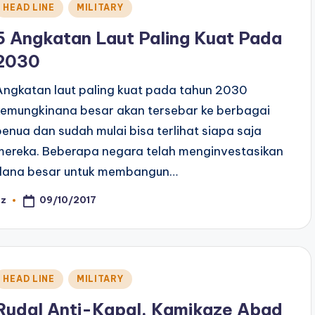
Posted
HEAD LINE
MILITARY
n
5 Angkatan Laut Paling Kuat Pada
2030
Angkatan laut paling kuat pada tahun 2030
kemungkinana besar akan tersebar ke berbagai
benua dan sudah mulai bisa terlihat siapa saja
mereka. Beberapa negara telah menginvestasikan
dana besar untuk membangun…
09/10/2017
az
osted
y
Posted
HEAD LINE
MILITARY
n
Rudal Anti-Kapal, Kamikaze Abad