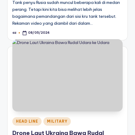
Tank penyu Rusia sudah muncul beberapa kali di medan
perang. Tetapi kini kita bisa melihat lebih jelas
bagaimana pemandangan dari sisi kru tank tersebut.
Rekaman video yang diambil dari dalam…
az
08/05/2024
Posted
by
Posted
HEAD LINE
MILITARY
in
Drone Laut Ukraina Bawa Rudal