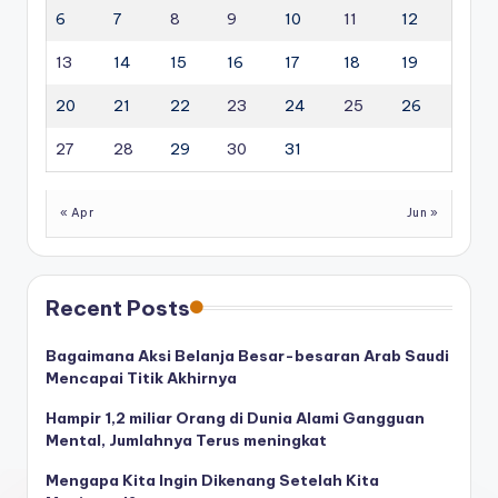
6
7
8
9
10
11
12
13
14
15
16
17
18
19
20
21
22
23
24
25
26
27
28
29
30
31
« Apr
Jun »
Recent Posts
Bagaimana Aksi Belanja Besar-besaran Arab Saudi
Mencapai Titik Akhirnya
Hampir 1,2 miliar Orang di Dunia Alami Gangguan
Mental, Jumlahnya Terus meningkat
Mengapa Kita Ingin Dikenang Setelah Kita