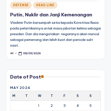
Posted
DEFENSE
HEAD LINE
in
Putin, Nuklir dan Janji Kemenangan
Vladimir Putin bersumpah setia kepada Konstitusi Rusia
pada pelantikannya untuk masa jabatan kelima sebagai
presiden. Dan dia mengatakan negaranya akan muncul
sebagai pemenang dan lebih kuat dari periode sulit
saat…
az
08/05/2024
Posted
by
Date of Post
MAY 2024
M
T
W
T
F
S
S
1
2
3
4
5