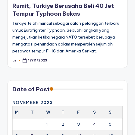
Rumit, Turkiye Berusaha Beli 40 Jet
Tempur Typhoon Bekas
Turkiye telah muncul sebagai calon pelanggan terbaru
untuk Eurofighter Typhoon. Sebuah langkah yang
mengejutkan ketika negara NATO tersebut berupaya
mengatasi penundaan dalam memperoleh sejumlah
pesawat tempur F-16 dari Amerika Serikat.…
az
17/11/2023
Posted
by
Date of Post
NOVEMBER 2023
M
T
W
T
F
S
S
1
2
3
4
5