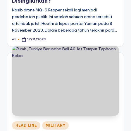
Disingikirkan?
Nasib drone MQ-9 Reaper sekali lagi menjadi
perdebatan publik. Ini setelah sebuah drone tersebut
ditembak jatuh Houthi di lepas pantai Yaman pada 8
November 2023. Dalam beberapa tahun terakhir para…
az
17/11/2023
Posted
by
Posted
HEAD LINE
MILITARY
in