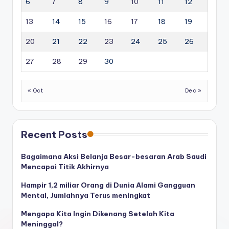
6
7
8
9
10
11
12
13
14
15
16
17
18
19
20
21
22
23
24
25
26
27
28
29
30
« Oct
Dec »
Recent Posts
Bagaimana Aksi Belanja Besar-besaran Arab Saudi
Mencapai Titik Akhirnya
Hampir 1,2 miliar Orang di Dunia Alami Gangguan
Mental, Jumlahnya Terus meningkat
Mengapa Kita Ingin Dikenang Setelah Kita
Meninggal?