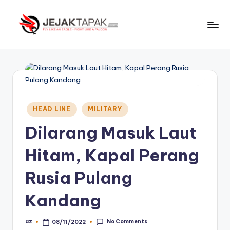
Skip
to
J
Fly
content
Like
e
An
j
Eagle
-
a
Fight
Posted
k
HEAD LINE
MILITARY
Like
in
t
A
Dilarang Masuk Laut
Falcon
a
Hitam, Kapal Perang
p
Rusia Pulang
a
k
Kandang
No Comments
az
08/11/2022
Posted