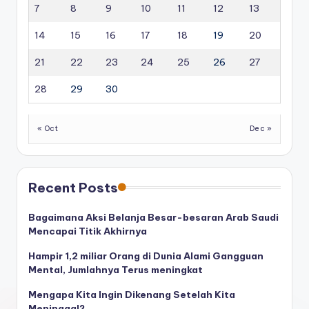
7
8
9
10
11
12
13
14
15
16
17
18
19
20
21
22
23
24
25
26
27
28
29
30
« Oct
Dec »
Recent Posts
Bagaimana Aksi Belanja Besar-besaran Arab Saudi
Mencapai Titik Akhirnya
Hampir 1,2 miliar Orang di Dunia Alami Gangguan
Mental, Jumlahnya Terus meningkat
Mengapa Kita Ingin Dikenang Setelah Kita
Meninggal?