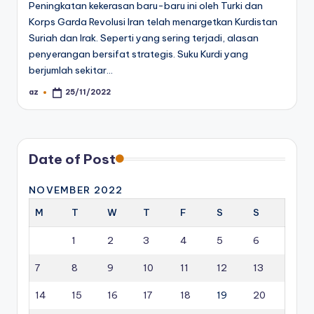
Peningkatan kekerasan baru-baru ini oleh Turki dan
Korps Garda Revolusi Iran telah menargetkan Kurdistan
Suriah dan Irak. Seperti yang sering terjadi, alasan
penyerangan bersifat strategis. Suku Kurdi yang
berjumlah sekitar…
az
25/11/2022
Posted
by
Date of Post
NOVEMBER 2022
M
T
W
T
F
S
S
1
2
3
4
5
6
7
8
9
10
11
12
13
14
15
16
17
18
19
20