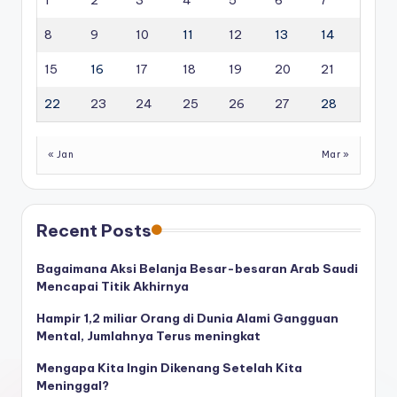
1
2
3
4
5
6
7
8
9
10
11
12
13
14
15
16
17
18
19
20
21
22
23
24
25
26
27
28
« Jan
Mar »
Recent Posts
Bagaimana Aksi Belanja Besar-besaran Arab Saudi
Mencapai Titik Akhirnya
Hampir 1,2 miliar Orang di Dunia Alami Gangguan
Mental, Jumlahnya Terus meningkat
Mengapa Kita Ingin Dikenang Setelah Kita
Meninggal?