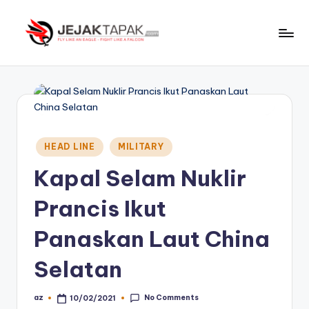
Skip
to
J
Fly
content
Like
e
An
j
Eagle
-
a
Fight
Posted
k
HEAD LINE
MILITARY
Like
in
t
A
Kapal Selam Nuklir
Falcon
a
Prancis Ikut
p
Panaskan Laut China
a
k
Selatan
No Comments
az
10/02/2021
Posted