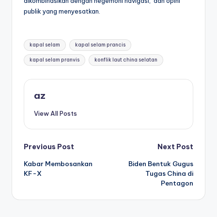
dikombinasikan dengan hegemoni navigasi, dan opini
publik yang menyesatkan.
Tags:
kapal selam
kapal selam prancis
kapal selam pranvis
konflik laut china selatan
az
View All Posts
Post
Previous Post
Next Post
Kabar Membosankan
Biden Bentuk Gugus
navigation
KF-X
Tugas China di
Pentagon