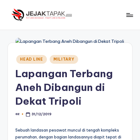
Skip
to
J
Fly
content
Like
e
An
j
Eagle
-
a
Posted
HEAD LINE
MILITARY
Fight
in
k
Like
Lapangan Terbang
t
A
Aneh Dibangun di
Falcon
a
p
Dekat Tripoli
a
az
31/12/2019
Posted
k
by
Sebuah landasan pesawat muncul di tengah kompleks
perumahan, dengan bagian landasannya diapit tepat di