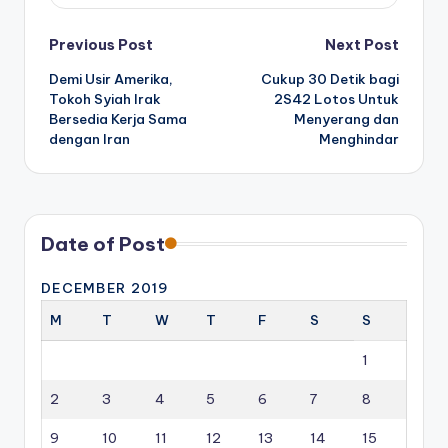
Post
Previous Post
Next Post
Demi Usir Amerika,
Cukup 30 Detik bagi
navigation
Tokoh Syiah Irak
2S42 Lotos Untuk
Bersedia Kerja Sama
Menyerang dan
dengan Iran
Menghindar
Date of Post
DECEMBER 2019
M
T
W
T
F
S
S
1
2
3
4
5
6
7
8
9
10
11
12
13
14
15