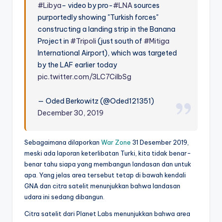
#Libya
– video by pro-
#LNA
sources
purportedly showing "Turkish forces"
constructing a landing strip in the Banana
Project in
#Tripoli
(just south of
#Mitiga
International Airport), which was targeted
by the LAF earlier today
pic.twitter.com/3LC7CilbSg
— Oded Berkowitz (@Oded121351)
December 30, 2019
Sebagaimana dilaporkan
War Zone
31 Desember 2019,
meski ada laporan keterlibatan Turki, kita tidak benar-
benar tahu siapa yang membangun landasan dan untuk
apa. Yang jelas area tersebut tetap di bawah kendali
GNA dan citra satelit menunjukkan bahwa landasan
udara ini sedang dibangun.
Citra satelit dari Planet Labs menunjukkan bahwa area