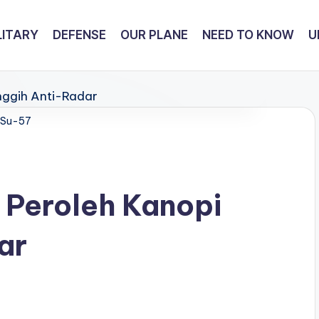
LITARY
DEFENSE
OUR PLANE
NEED TO KNOW
U
Su-57
 Peroleh Kanopi
ar