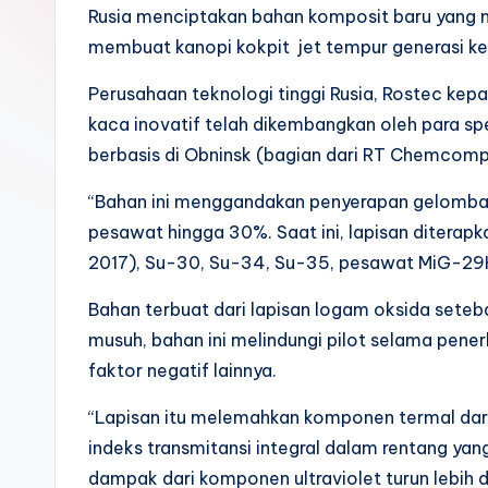
k
Rusia menciptakan bahan komposit baru yang
membuat kanopi kokpit jet tempur generasi k
Perusahaan teknologi tinggi Rusia, Rostec kep
kaca inovatif telah dikembangkan oleh para sp
berbasis di Obninsk (bagian dari RT Chemcomp
“Bahan ini menggandakan penyerapan gelomban
pesawat hingga 30%. Saat ini, lapisan diterap
2017), Su-30, Su-34, Su-35, pesawat MiG-29K
Bahan terbuat dari lapisan logam oksida seteba
musuh, bahan ini melindungi pilot selama pener
faktor negatif lainnya.
“Lapisan itu melemahkan komponen termal dari r
indeks transmitansi integral dalam rentang yan
dampak dari komponen ultraviolet turun lebih da