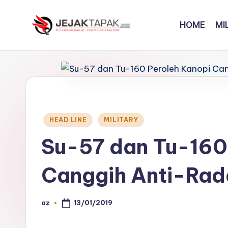
HOME
MI
Skip
to
J
Fly
content
Like
e
An
j
Eagle
-
a
Fight
Posted
HEAD LINE
MILITARY
k
in
Like
Su-57 dan Tu-160
A
t
Falcon
Canggih Anti-Rad
a
p
13/01/2019
az
Posted
a
by