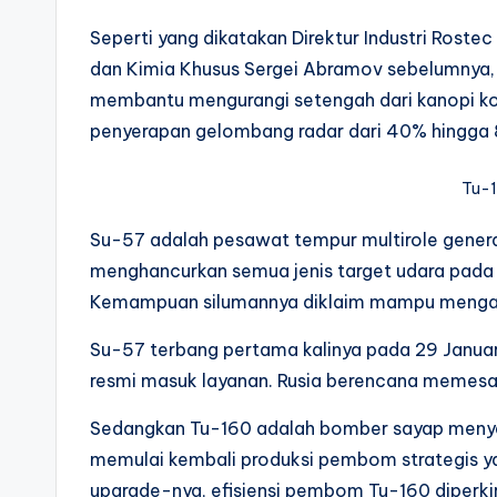
Seperti yang dikatakan Direktur Industri Roste
dan Kimia Khusus Sergei Abramov sebelumnya, i
membantu mengurangi setengah dari kanopi ko
penyerapan gelombang radar dari 40% hingga
Tu-1
Su-57 adalah pesawat tempur multirole generas
menghancurkan semua jenis target udara pada j
Kemampuan silumannya diklaim mampu mengata
Su-57 terbang pertama kalinya pada 29 Januar
resmi masuk layanan. Rusia berencana memesan
Sedangkan Tu-160 adalah bomber sayap menyap
memulai kembali produksi pembom strategis yan
upgrade-nya, efisiensi pembom Tu-160 diperk