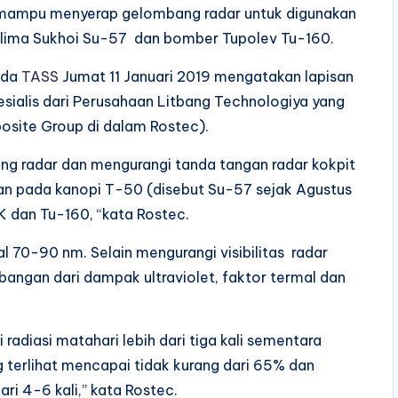
 mampu menyerap gelombang radar untuk digunakan
elima Sukhoi Su-57 dan bomber Tupolev Tu-160.
ada
TASS
Jumat 11 Januari 2019 mengatakan lapisan
esialis dari Perusahaan Litbang Technologiya yang
osite Group di dalam Rostec).
g radar dan mengurangi tanda tangan radar kokpit
kan pada kanopi T-50 (disebut Su-57 sejak Agustus
 dan Tu-160, “kata Rostec.
l 70-90 nm. Selain mengurangi visibilitas radar
bangan dari dampak ultraviolet, faktor termal dan
adiasi matahari lebih dari tiga kali sementara
g terlihat mencapai tidak kurang dari 65% dan
ri 4-6 kali,” kata Rostec.