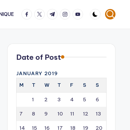
facebook.com
twitter.com
t.me
instagram.com
youtube.com
NIQUE
Date of Post
JANUARY 2019
M
T
W
T
F
S
S
1
2
3
4
5
6
7
8
9
10
11
12
13
14
15
16
17
18
19
20