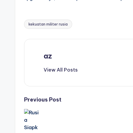
kekuatan militer rusia
Tags:
az
View All Posts
Post
Previous Post
navigation