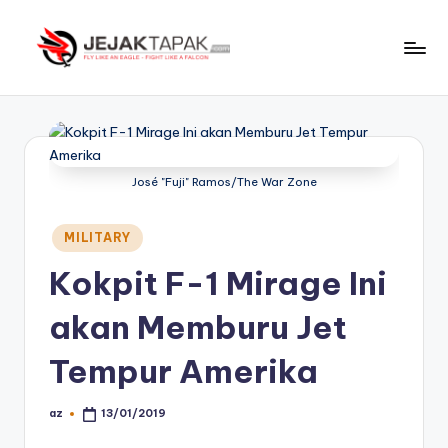
Skip
to
J
Fly
content
Like
e
An
j
Eagle
-
a
José "Fuji" Ramos/The War Zone
Fight
k
Like
Posted
MILITARY
t
A
in
Falcon
Kokpit F-1 Mirage Ini
a
p
akan Memburu Jet
a
Tempur Amerika
k
az
13/01/2019
Posted
by