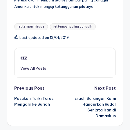
Mereka akan memburu jet-jet tempur paling canggih
Amerika untuk menguji ketangguhan pilotnya.
Tags:
jet tempur mirage
jet tempur paling canggih
Last updated on 13/01/2019
az
View All Posts
Post
Previous Post
Next Post
Pasukan Turki Terus
Israel: Serangan Kami
navigation
Mengalir ke Suriah
Hancurkan Rudal
Senjata Iran di
Damaskus