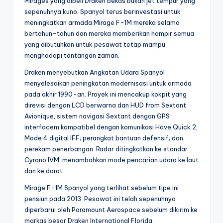
Mirages yang dibeli Draken bekas bukan jet tempur yang
sepenuhnya kuno. Spanyol terus berinvestasi untuk
meningkatkan armada Mirage F-1M mereka selama
bertahun-tahun dan mereka memberikan hampir semua
yang dibutuhkan untuk pesawat tetap mampu
menghadapi tantangan zaman.
Draken menyebutkan Angkatan Udara Spanyol
menyelesaikan peningkatan modernisasi untuk armada
pada akhir 1990-an. Proyek ini mencakup kokpit yang
direvisi dengan LCD berwarna dan HUD from Sextant
Avionique, sistem navigasi Sextant dengan GPS
interfacem kompatibel dengan komunikasi Have Quick 2,
Mode 4 digital IFF; perangkat bantuan defensif; dan
perekam penerbangan. Radar ditingkatkan ke standar
Cyrano IVM, menambahkan mode pencarian udara ke laut
dan ke darat.
Mirage F-1M Spanyol yang terlihat sebelum tipe ini
pensiun pada 2013. Pesawat ini telah sepenuhnya
diperbarui oleh Paramount Aerospace sebelum dikirim ke
markas besar Draken International Florida.