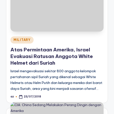
Posted
MILITARY
in
Atas Permintaan Amerika, Israel
Evakuasi Ratusan Anggota White
Helmet dari Suriah
Israel mengevakuasi sekitar 800 anggota kelompok
pertahanan sipil Suriah yang dikenal sebagai White
Helmets atau Helm Putih dan keluarga mereka dari barat
daya Suriah, area yang kini menjadi sasaran ofensif…
az
23/07/2018
Posted
by