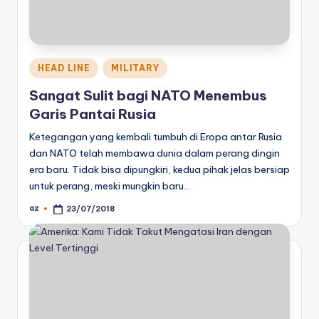
Posted
HEAD LINE
MILITARY
in
Sangat Sulit bagi NATO Menembus
Garis Pantai Rusia
Ketegangan yang kembali tumbuh di Eropa antar Rusia
dan NATO telah membawa dunia dalam perang dingin
era baru. Tidak bisa dipungkiri, kedua pihak jelas bersiap
untuk perang, meski mungkin baru…
az
23/07/2018
Posted
by