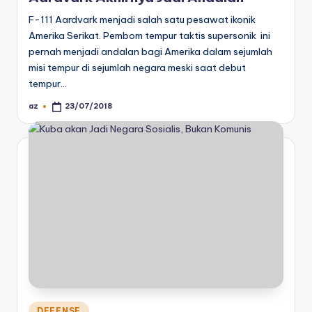
F-111 Aardvark menjadi salah satu pesawat ikonik
Amerika Serikat. Pembom tempur taktis supersonik ini
pernah menjadi andalan bagi Amerika dalam sejumlah
misi tempur di sejumlah negara meski saat debut
tempur…
az
23/07/2018
Posted
by
Posted
DEFENSE