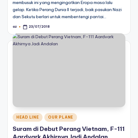
membusuk ini yang mengingatkan Eropa masa lalu
gelap. Ketika Perang Dunia II terjadi, baik pasukan Nazi
dan Sekutu berlari untuk membentengi pantai…
az
23/07/2018
Posted
by
Posted
HEAD LINE
OUR PLANE
in
Suram di Debut Perang Vietnam, F-111
Aardvark Akhirnya Jadi Andalan