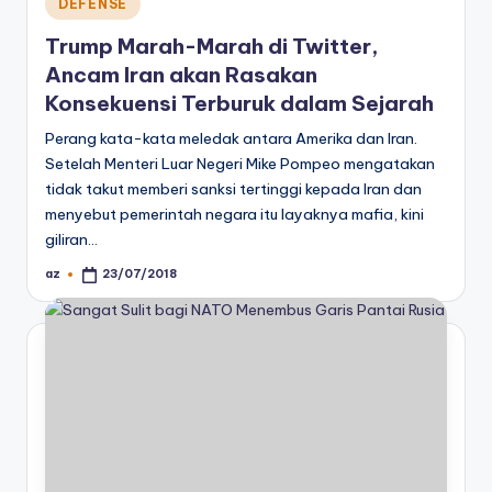
Posted
DEFENSE
in
Trump Marah-Marah di Twitter,
Ancam Iran akan Rasakan
Konsekuensi Terburuk dalam Sejarah
Perang kata-kata meledak antara Amerika dan Iran.
Setelah Menteri Luar Negeri Mike Pompeo mengatakan
tidak takut memberi sanksi tertinggi kepada Iran dan
menyebut pemerintah negara itu layaknya mafia, kini
giliran…
az
23/07/2018
Posted
by