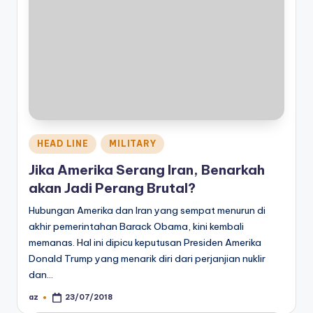
Posted
HEAD LINE
MILITARY
in
Jika Amerika Serang Iran, Benarkah
akan Jadi Perang Brutal?
Hubungan Amerika dan Iran yang sempat menurun di
akhir pemerintahan Barack Obama, kini kembali
memanas. Hal ini dipicu keputusan Presiden Amerika
Donald Trump yang menarik diri dari perjanjian nuklir
dan…
az
23/07/2018
Posted
by