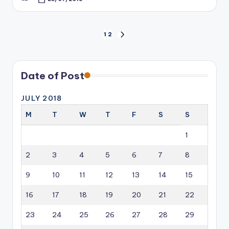
Posted
by
Posts
1
2
NEXT
PAGE
pagination
Date of Post
JULY 2018
M
T
W
T
F
S
S
1
2
3
4
5
6
7
8
9
10
11
12
13
14
15
16
17
18
19
20
21
22
23
24
25
26
27
28
29