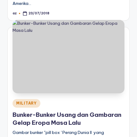
Amerika…
az
23/07/2018
Posted
by
Posted
MILITARY
in
Bunker-Bunker Usang dan Gambaran
Gelap Eropa Masa Lalu
Gambar bunker "pill box ' Perang Dunia II yang