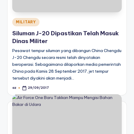
Posted
MILITARY
in
Siluman J-20 Dipastikan Telah Masuk
Dinas Militer
Pesawat tempur siluman yang dibangun China Chengdu
J-20 Chengdu secara resmi telah dinyatakan
beroperasi. Sebagaimana dilaporkan media pemerintah
China pada Kamis 28 September 2017, jet tempur
tersebut diyakini akan menjadi…
az
29/09/2017
Posted
by