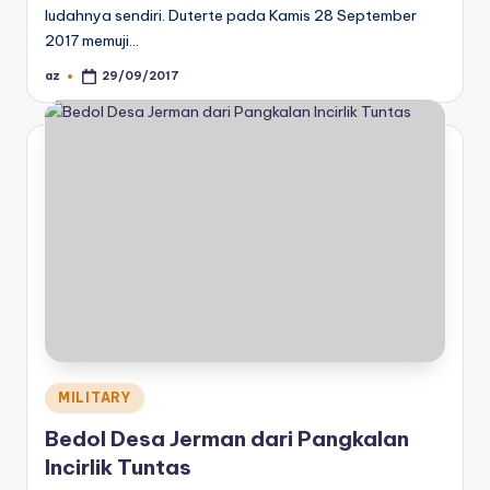
ludahnya sendiri. Duterte pada Kamis 28 September
2017 memuji…
az
29/09/2017
Posted
by
Posted
MILITARY
in
Bedol Desa Jerman dari Pangkalan
Incirlik Tuntas