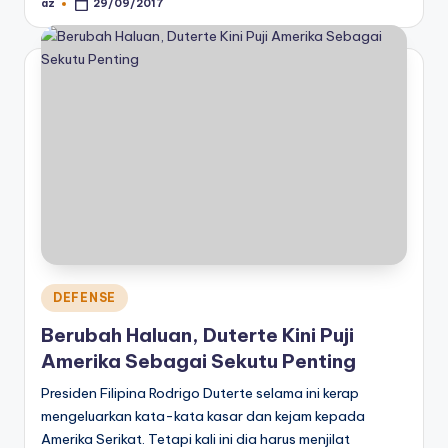
az
29/09/2017
Posted
by
Posted
DEFENSE
in
Berubah Haluan, Duterte Kini Puji
Amerika Sebagai Sekutu Penting
Presiden Filipina Rodrigo Duterte selama ini kerap
mengeluarkan kata-kata kasar dan kejam kepada
Amerika Serikat. Tetapi kali ini dia harus menjilat