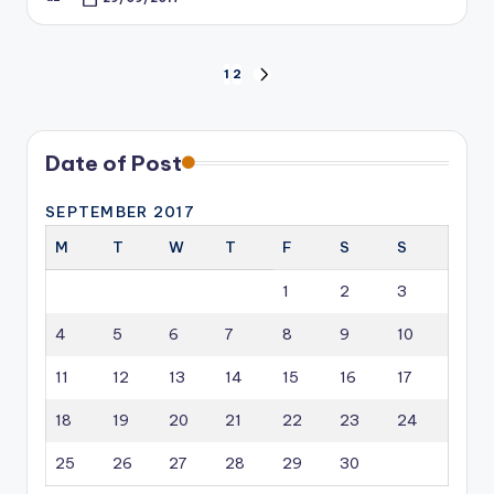
Posted
by
Posts
1
2
NEXT
PAGE
pagination
Date of Post
SEPTEMBER 2017
M
T
W
T
F
S
S
1
2
3
4
5
6
7
8
9
10
11
12
13
14
15
16
17
18
19
20
21
22
23
24
25
26
27
28
29
30