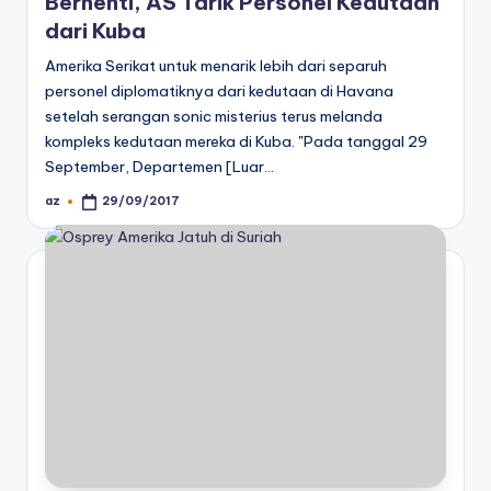
Berhenti, AS Tarik Personel Kedutaan
dari Kuba
Amerika Serikat untuk menarik lebih dari separuh
personel diplomatiknya dari kedutaan di Havana
setelah serangan sonic misterius terus melanda
kompleks kedutaan mereka di Kuba. "Pada tanggal 29
September, Departemen [Luar…
az
29/09/2017
Posted
by