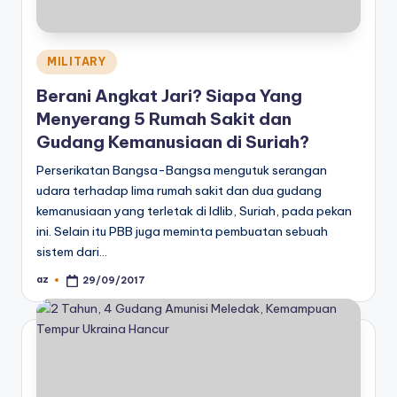
Posted
MILITARY
in
Berani Angkat Jari? Siapa Yang
Menyerang 5 Rumah Sakit dan
Gudang Kemanusiaan di Suriah?
Perserikatan Bangsa-Bangsa mengutuk serangan
udara terhadap lima rumah sakit dan dua gudang
kemanusiaan yang terletak di Idlib, Suriah, pada pekan
ini. Selain itu PBB juga meminta pembuatan sebuah
sistem dari…
az
29/09/2017
Posted
by