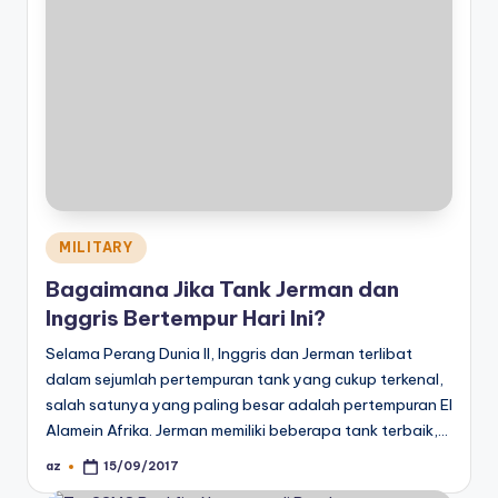
Posted
MILITARY
in
Bagaimana Jika Tank Jerman dan
Inggris Bertempur Hari Ini?
Selama Perang Dunia II, Inggris dan Jerman terlibat
dalam sejumlah pertempuran tank yang cukup terkenal,
salah satunya yang paling besar adalah pertempuran El
Alamein Afrika. Jerman memiliki beberapa tank terbaik,…
az
15/09/2017
Posted
by