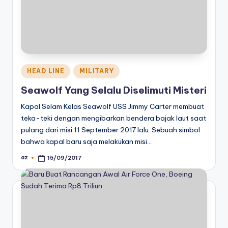
Posted
HEAD LINE
MILITARY
in
Seawolf Yang Selalu Diselimuti Misteri
Kapal Selam Kelas Seawolf USS Jimmy Carter membuat
teka-teki dengan mengibarkan bendera bajak laut saat
pulang dari misi 11 September 2017 lalu. Sebuah simbol
bahwa kapal baru saja melakukan misi…
az
15/09/2017
Posted
by