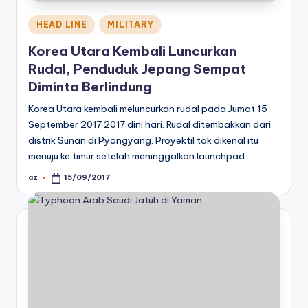
Posted
HEAD LINE
MILITARY
in
Korea Utara Kembali Luncurkan
Rudal, Penduduk Jepang Sempat
Diminta Berlindung
Korea Utara kembali meluncurkan rudal pada Jumat 15
September 2017 2017 dini hari. Rudal ditembakkan dari
distrik Sunan di Pyongyang. Proyektil tak dikenal itu
menuju ke timur setelah meninggalkan launchpad…
az
15/09/2017
Posted
by