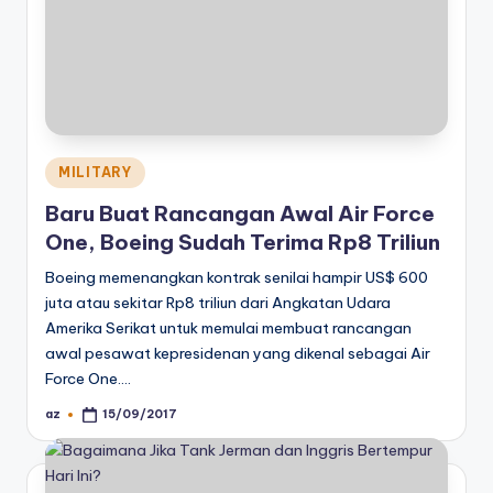
Posted
MILITARY
in
Baru Buat Rancangan Awal Air Force
One, Boeing Sudah Terima Rp8 Triliun
Boeing memenangkan kontrak senilai hampir US$ 600
juta atau sekitar Rp8 triliun dari Angkatan Udara
Amerika Serikat untuk memulai membuat rancangan
awal pesawat kepresidenan yang dikenal sebagai Air
Force One.…
az
15/09/2017
Posted
by