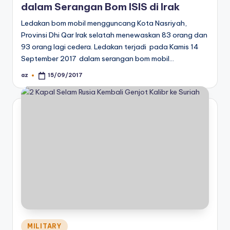
dalam Serangan Bom ISIS di Irak
Ledakan bom mobil mengguncang Kota Nasriyah,
Provinsi Dhi Qar Irak selatah menewaskan 83 orang dan
93 orang lagi cedera. Ledakan terjadi pada Kamis 14
September 2017 dalam serangan bom mobil…
az
15/09/2017
Posted
by
Posted
MILITARY