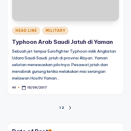
Posted
HEAD LINE
MILITARY
in
Typhoon Arab Saudi Jatuh di Yaman
Sebuah jet tempur Eurofighter Typhoon milik Angkatan
Udara Saudi Saudi jatuh di provinsi Abyan, Yaman
selatan menewaskan pilotnya. Pesawat jatuh dan
menabrak gunung ketika melakukan misi serangan
melawan Houthi Yaman…
az
15/09/2017
Posted
by
Posts
1
2
NEXT
PAGE
pagination