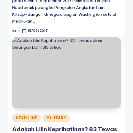
pada Senin 11 September 2017 melintas di Terusan
Hood untuk pulang ke Pangkalan Angkatan Laut
Kitsap-Bangor, di negara bagian Washington setelah
melakukan…
az
15/09/2017
Posted
by
Posted
HEAD LINE
MILITARY
in
Adakah Lilin Keprihatinan? 83 Tewas