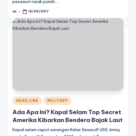
pesawat rusak parah.…
az
15/09/2017
Posted
by
Posted
HEAD LINE
MILITARY
in
Ada Apa Ini? Kapal Selam Top Secret
Amerika Kibarkan Bendera Bajak Laut
Kapal selam cepat serangan Kelas Seawolf USS Jimmy