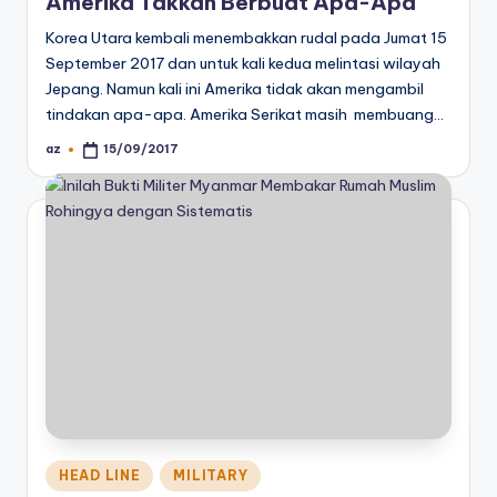
Amerika Takkan Berbuat Apa-Apa
Korea Utara kembali menembakkan rudal pada Jumat 15
September 2017 dan untuk kali kedua melintasi wilayah
Jepang. Namun kali ini Amerika tidak akan mengambil
tindakan apa-apa. Amerika Serikat masih membuang…
az
15/09/2017
Posted
by
Posted
HEAD LINE
MILITARY
in