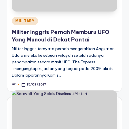
Posted
MILITARY
in
Militer Inggris Pernah Memburu UFO
Yang Muncul di Dekat Pantai
Militer Inggris ternyata pernah mengerahkan Angkatan
Udara mereka ke sebuah wilayah setelah adanya
penampakan secara masif UFO. The Express
mengungkap kejadian yang terjadi pada 2009 lalu itu.
Dalam laporannya Kamis…
az
15/09/2017
Posted
by