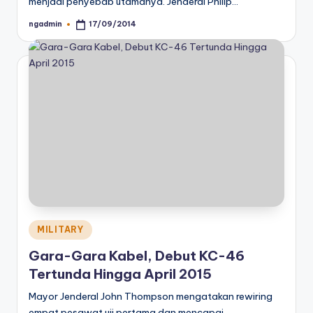
menjadi penyebab utamanya. Jenderal Philip…
ngadmin
17/09/2014
Posted
by
Posted
MILITARY
in
Gara-Gara Kabel, Debut KC-46
Tertunda Hingga April 2015
Mayor Jenderal John Thompson mengatakan rewiring
empat pesawat uji pertama dan mencapai