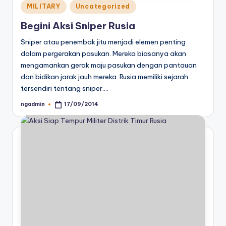
Posted
MILITARY
Uncategorized
in
Begini Aksi Sniper Rusia
Sniper atau penembak jitu menjadi elemen penting
dalam pergerakan pasukan. Mereka biasanya akan
mengamankan gerak maju pasukan dengan pantauan
dan bidikan jarak jauh mereka. Rusia memiliki sejarah
tersendiri tentang sniper.…
ngadmin
17/09/2014
Posted
by