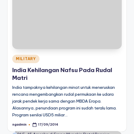
Posted
MILITARY
in
India Kehilangan Nafsu Pada Rudal
Matri
India tampaknya kehilangan minat untuk meneruskan
rencana mengembangkan rudal permukaan ke udara
jarak pendek kerja sama dengan MBDA Eropa.
Alasannya, penundaan program ini sudah teralu lama.
Program senilai USD5 miliar…
ngadmin
17/09/2014
Posted
by