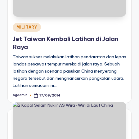
Posted
MILITARY
in
Jet Taiwan Kembali Latihan di Jalan
Raya
Taiwan sukses melakukan latihan pendaratan dan lepas
landas pesawat tempur mereka di jalan raya. Sebuah
latihan dengan scenario pasukan China menyerang
negara tersebut dan menghancurkan pangkalan udara.
Latihan semacam ini…
ngadmin
17/09/2014
Posted
by