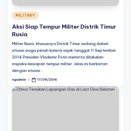
Posted
MILITARY
in
Aksi Siap Tempur Militer Distrik Timur
Rusia
Militer Rusia, khususnya Distrik Timur sedang dalam
situasi siaga penuh karena sejak tanggal 11 September
2014 Presiden Vlademir Putin meminta dilakukan
inspeksi kesiapan tempur militer. Jelas ini berkaitan
dengan situasi…
ngadmin
17/09/2014
Posted
by