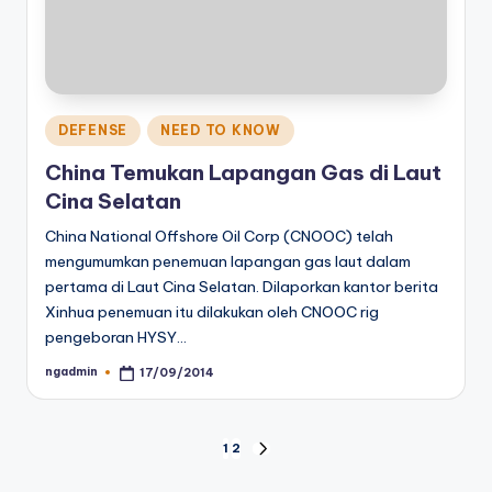
Posted
DEFENSE
NEED TO KNOW
in
China Temukan Lapangan Gas di Laut
Cina Selatan
China National Offshore Oil Corp (CNOOC) telah
mengumumkan penemuan lapangan gas laut dalam
pertama di Laut Cina Selatan. Dilaporkan kantor berita
Xinhua penemuan itu dilakukan oleh CNOOC rig
pengeboran HYSY…
ngadmin
17/09/2014
Posted
by
Posts
1
2
NEXT
PAGE