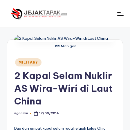
Skip
to
J
Fly
content
Like
e
An
j
Eagle
USS Michigan
-
a
Fight
Posted
k
MILITARY
Like
in
t
A
2 Kapal Selam Nuklir
Falcon
a
AS Wira-Wiri di Laut
p
China
a
k
ngadmin
17/09/2014
Posted
by
Dua dari empat kapal selam rudal jelajah kelas Ohio