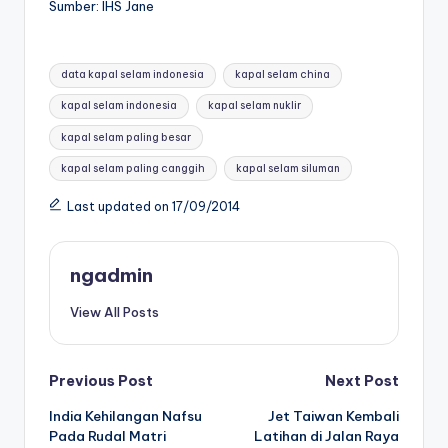
Sumber: IHS Jane
Tags:
data kapal selam indonesia
kapal selam china
kapal selam indonesia
kapal selam nuklir
kapal selam paling besar
kapal selam paling canggih
kapal selam siluman
Last updated on 17/09/2014
ngadmin
View All Posts
Post
Previous Post
Next Post
India Kehilangan Nafsu
Jet Taiwan Kembali
navigation
Pada Rudal Matri
Latihan di Jalan Raya