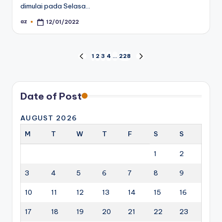
dimulai pada Selasa…
az
12/01/2022
Posted
by
Posts
1
2
3
4
…
228
PREVIOUS
NEXT
PAGE
PAGE
pagination
Date of Post
AUGUST 2026
M
T
W
T
F
S
S
1
2
3
4
5
6
7
8
9
10
11
12
13
14
15
16
17
18
19
20
21
22
23