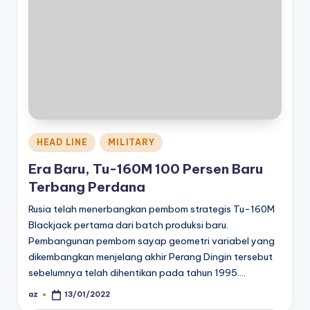
Posted
HEAD LINE
MILITARY
in
Era Baru, Tu-160M 100 Persen Baru
Terbang Perdana
Rusia telah menerbangkan pembom strategis Tu-160M ​​
Blackjack pertama dari batch produksi baru.
Pembangunan pembom sayap geometri variabel yang
dikembangkan menjelang akhir Perang Dingin tersebut
sebelumnya telah dihentikan pada tahun 1995.…
az
13/01/2022
Posted
by