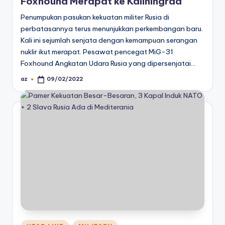
Foxhound Merapat ke Kaliningrad
Penumpukan pasukan kekuatan militer Rusia di
perbatasannya terus menunjukkan perkembangan baru.
Kali ini sejumlah senjata dengan kemampuan serangan
nuklir ikut merapat. Pesawat pencegat MiG-31
Foxhound Angkatan Udara Rusia yang dipersenjatai…
az
09/02/2022
Posted
by