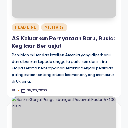
Posted
HEAD LINE
MILITARY
in
AS Keluarkan Pernyataan Baru, Rusia:
Kegilaan Berlanjut
Penilaian militer dan intelijen Amerika yang diperbarui
dan diberikan kepada anggota parlemen dan mitra
Eropa selama beberapa hari terakhir menjadi penilaian
paling suram tentang situasi keamanan yang memburuk
di Ukraina.…
az
06/02/2022
Posted
by