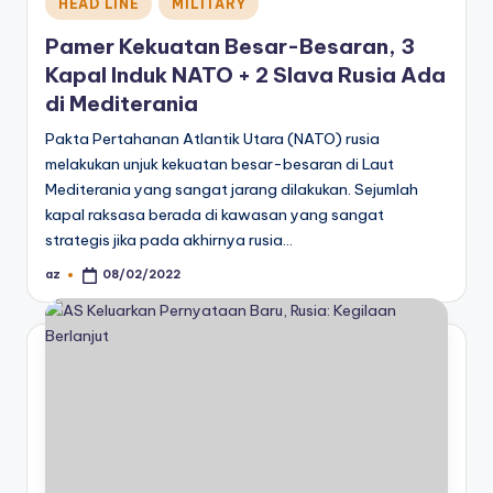
Posted
HEAD LINE
MILITARY
in
Pamer Kekuatan Besar-Besaran, 3
Kapal Induk NATO + 2 Slava Rusia Ada
di Mediterania
Pakta Pertahanan Atlantik Utara (NATO) rusia
melakukan unjuk kekuatan besar-besaran di Laut
Mediterania yang sangat jarang dilakukan. Sejumlah
kapal raksasa berada di kawasan yang sangat
strategis jika pada akhirnya rusia…
az
08/02/2022
Posted
by