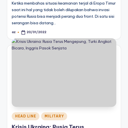
Ketika membahas situasi keamanan terjal di Eropa Timur
saat ini hal yang tidak boleh dilupakan bahwa invasi
potensi Rusia bisa menjadi perang dua front. Di satu sisi
serangan bisa datang…
az
20/01/2022
Posted
by
Posted
HEAD LINE
MILITARY
in
Krisis Ukraina: Rusia Terus