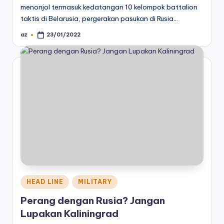
menonjol termasuk kedatangan 10 kelompok battalion
taktis di Belarusia, pergerakan pasukan di Rusia…
az
23/01/2022
Posted
by
Posted
HEAD LINE
MILITARY
in
Perang dengan Rusia? Jangan
Lupakan Kaliningrad