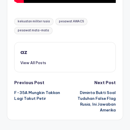
Tags:
kekuatan militer rusia
pesawat AWACS
pesawat mata-mata
az
View All Posts
Post
Previous Post
Next Post
F-35A Mungkin Takkan
Diminta Bukti Soal
navigation
Lagi Takut Petir
Tuduhan False Flag
Rusia, Ini Jawaban
Amerika