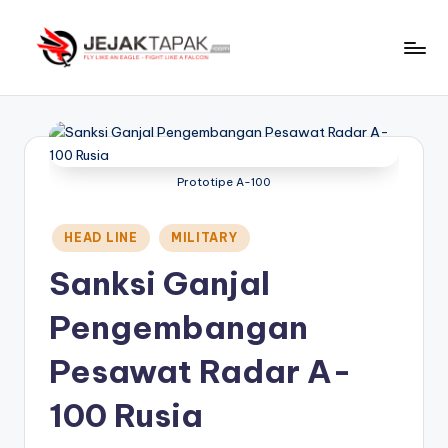
Skip
to
J
Fly
content
Like
e
An
j
Eagle
-
a
Prototipe A-100
Fight
k
Like
Posted
HEAD LINE
MILITARY
t
A
in
Falcon
Sanksi Ganjal
a
p
Pengembangan
a
Pesawat Radar A-
k
100 Rusia