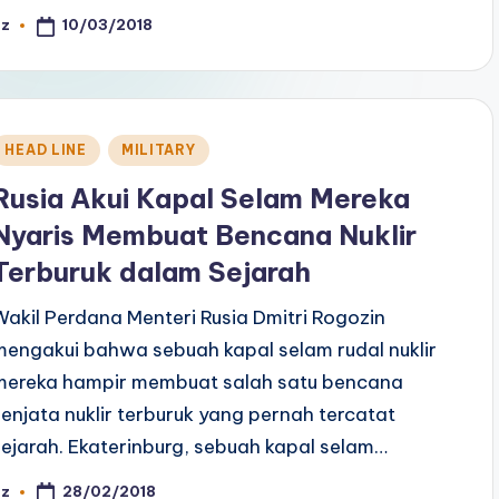
10/03/2018
az
osted
y
Posted
HEAD LINE
MILITARY
n
Rusia Akui Kapal Selam Mereka
Nyaris Membuat Bencana Nuklir
Terburuk dalam Sejarah
Wakil Perdana Menteri Rusia Dmitri Rogozin
mengakui bahwa sebuah kapal selam rudal nuklir
mereka hampir membuat salah satu bencana
senjata nuklir terburuk yang pernah tercatat
sejarah. Ekaterinburg, sebuah kapal selam…
28/02/2018
az
osted