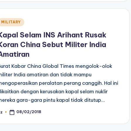
Posted
MILITARY
n
Kapal Selam INS Arihant Rusak
Koran China Sebut Militer India
Amatiran
Surat Kabar China Global Times mengolok-olok
militer India amatiran dan tidak mampu
mengoperasikan peralatan perang canggih. Hal ini
dikaitkan dengan kerusakan kapal selam nuklir
mereka gara-gara pintu kapal tidak ditutup…
08/02/2018
az
osted
y