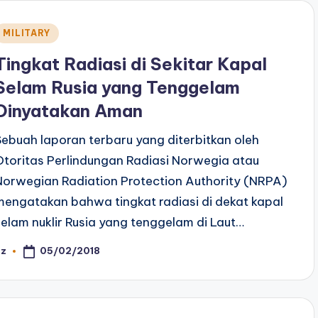
Posted
MILITARY
n
Tingkat Radiasi di Sekitar Kapal
Selam Rusia yang Tenggelam
Dinyatakan Aman
Sebuah laporan terbaru yang diterbitkan oleh
Otoritas Perlindungan Radiasi Norwegia atau
Norwegian Radiation Protection Authority (NRPA)
mengatakan bahwa tingkat radiasi di dekat kapal
selam nuklir Rusia yang tenggelam di Laut…
05/02/2018
az
osted
y