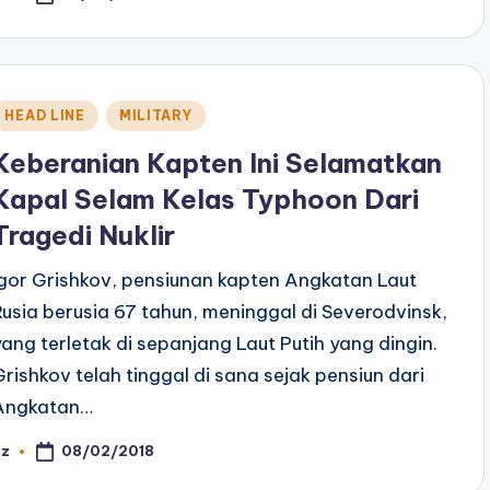
y
Posted
HEAD LINE
MILITARY
n
Keberanian Kapten Ini Selamatkan
Kapal Selam Kelas Typhoon Dari
Tragedi Nuklir
Igor Grishkov, pensiunan kapten Angkatan Laut
Rusia berusia 67 tahun, meninggal di Severodvinsk,
yang terletak di sepanjang Laut Putih yang dingin.
Grishkov telah tinggal di sana sejak pensiun dari
Angkatan…
08/02/2018
az
osted
y