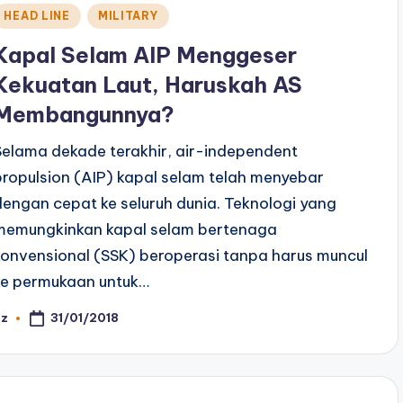
Posted
HEAD LINE
MILITARY
n
Kapal Selam AIP Menggeser
Kekuatan Laut, Haruskah AS
Membangunnya?
Selama dekade terakhir, air-independent
propulsion (AIP) kapal selam telah menyebar
dengan cepat ke seluruh dunia. Teknologi yang
memungkinkan kapal selam bertenaga
konvensional (SSK) beroperasi tanpa harus muncul
ke permukaan untuk…
31/01/2018
az
osted
y