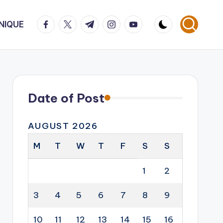
facebook.com
twitter.com
t.me
instagram.com
youtube.com
NIQUE
Date of Post
AUGUST 2026
M
T
W
T
F
S
S
1
2
3
4
5
6
7
8
9
10
11
12
13
14
15
16