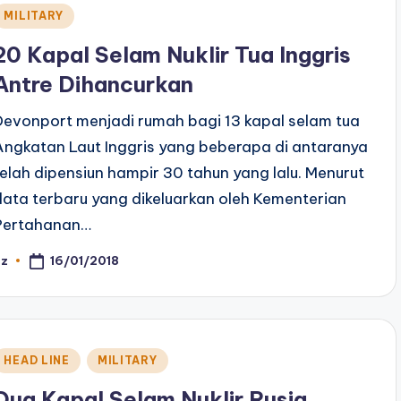
Posted
MILITARY
n
20 Kapal Selam Nuklir Tua Inggris
Antre Dihancurkan
Devonport menjadi rumah bagi 13 kapal selam tua
Angkatan Laut Inggris yang beberapa di antaranya
telah dipensiun hampir 30 tahun yang lalu. Menurut
data terbaru yang dikeluarkan oleh Kementerian
Pertahanan…
16/01/2018
az
osted
y
Posted
HEAD LINE
MILITARY
n
Dua Kapal Selam Nuklir Rusia