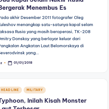
Bergerak Menembus Es
Pada akhir Desember 2011 fotografer Oleg
Kuleshov menangkap satu-satunya kapal selam
raksasa Rusia yang masih beroperasi, TK-208
Dmitry Donskoy yang berlayar keluar dari
Pangkalan Angkatan Laut Belomorskaya di
Severodvinsk yang…
01/01/2018
az
osted
y
Posted
HEAD LINE
MILITARY
n
Typhoon, Inilah Kisah Monster
Laut Terbesar