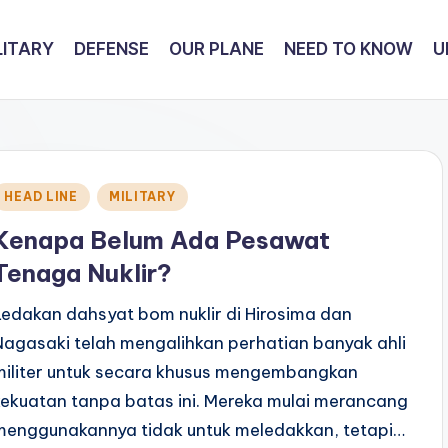
LITARY
DEFENSE
OUR PLANE
NEED TO KNOW
U
Posted
HEAD LINE
MILITARY
n
Kenapa Belum Ada Pesawat
Tenaga Nuklir?
Ledakan dahsyat bom nuklir di Hirosima dan
Nagasaki telah mengalihkan perhatian banyak ahli
militer untuk secara khusus mengembangkan
kekuatan tanpa batas ini. Mereka mulai merancang
menggunakannya tidak untuk meledakkan, tetapi…