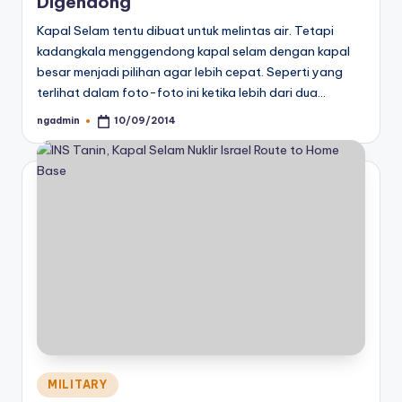
Digendong
Kapal Selam tentu dibuat untuk melintas air. Tetapi
kadangkala menggendong kapal selam dengan kapal
besar menjadi pilihan agar lebih cepat. Seperti yang
terlihat dalam foto-foto ini ketika lebih dari dua…
ngadmin
10/09/2014
Posted
by
Posted
MILITARY
in