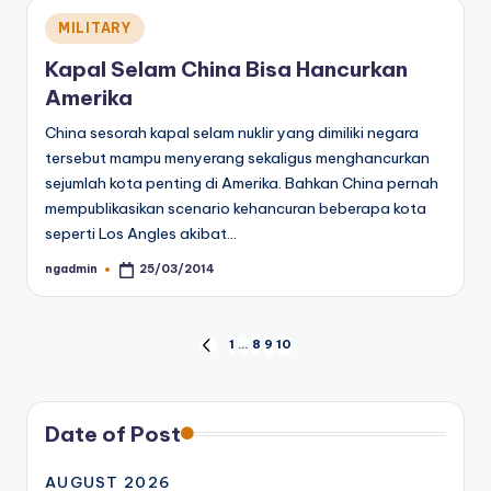
Posted
MILITARY
in
Kapal Selam China Bisa Hancurkan
Amerika
China sesorah kapal selam nuklir yang dimiliki negara
tersebut mampu menyerang sekaligus menghancurkan
sejumlah kota penting di Amerika. Bahkan China pernah
mempublikasikan scenario kehancuran beberapa kota
seperti Los Angles akibat…
ngadmin
25/03/2014
Posted
by
Posts
1
…
8
9
10
PREVIOUS
PAGE
pagination
Date of Post
AUGUST 2026