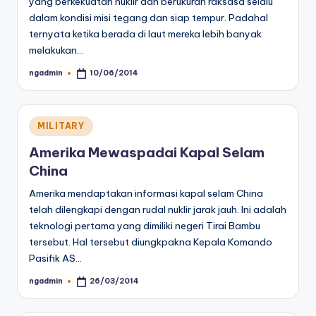
yang berkekuatan nuklir dan berukuran raksasa selalu
dalam kondisi misi tegang dan siap tempur. Padahal
ternyata ketika berada di laut mereka lebih banyak
melakukan…
ngadmin
10/06/2014
Posted
by
Posted
MILITARY
in
Amerika Mewaspadai Kapal Selam
China
Amerika mendaptakan informasi kapal selam China
telah dilengkapi dengan rudal nuklir jarak jauh. Ini adalah
teknologi pertama yang dimiliki negeri Tirai Bambu
tersebut. Hal tersebut diungkpakna Kepala Komando
Pasifik AS…
ngadmin
26/03/2014
Posted
by