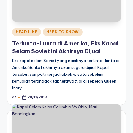
Posted
HEAD LINE
NEED TO KNOW
in
Terlunta-Lunta di Amerika, Eks Kapal
Selam Soviet Ini Akhirnya Dijual
Eks kapal selam Soviet yang nasibnya terlunta-lunta di
Amerika Serikat akhirnya akan segera dijual. Kapal
tersebut sempat menjadi objek wisata sebelum
kemudian teronggok tak terawatt di di sebelah Queen
Mary…
az
20/11/2019
Posted
by