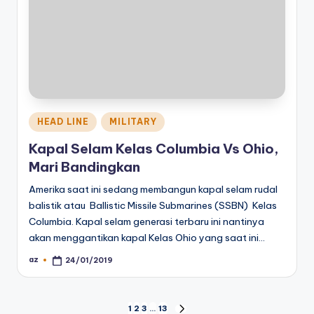
Posted
HEAD LINE
MILITARY
in
Kapal Selam Kelas Columbia Vs Ohio,
Mari Bandingkan
Amerika saat ini sedang membangun kapal selam rudal
balistik atau Ballistic Missile Submarines (SSBN) Kelas
Columbia. Kapal selam generasi terbaru ini nantinya
akan menggantikan kapal Kelas Ohio yang saat ini…
az
24/01/2019
Posted
by
Posts
1
2
3
…
13