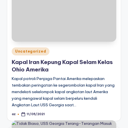
Posted
Uncategorized
in
Kapal Iran Kepung Kapal Selam Kelas
Ohio Amerika
Kapal patroli Penjaga Pantai Amerika melepaskan
tembakan peringatan ke segerombolan kapal Iran yang
mendekati sekelompok kapal angkatan laut Amerika
yang mengawal kapal selam berpeluru kendali
Angkatan Laut USS Georgia saat…
az
11/05/2021
Posted
by