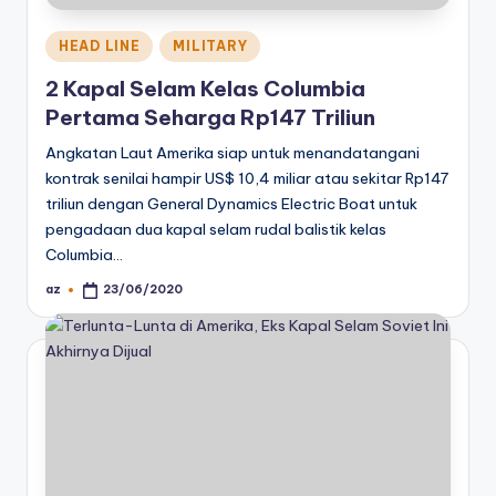
Posted
HEAD LINE
MILITARY
in
2 Kapal Selam Kelas Columbia
Pertama Seharga Rp147 Triliun
Angkatan Laut Amerika siap untuk menandatangani
kontrak senilai hampir US$ 10,4 miliar atau sekitar Rp147
triliun dengan General Dynamics Electric Boat untuk
pengadaan dua kapal selam rudal balistik kelas
Columbia…
az
23/06/2020
Posted
by