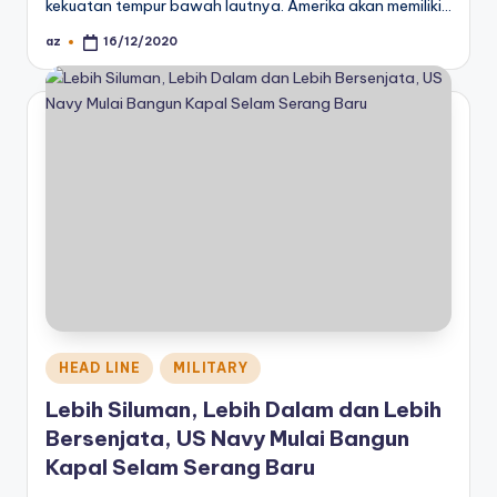
kekuatan tempur bawah lautnya. Amerika akan memiliki…
az
16/12/2020
Posted
by
Posted
HEAD LINE
MILITARY
in
Lebih Siluman, Lebih Dalam dan Lebih
Bersenjata, US Navy Mulai Bangun
Kapal Selam Serang Baru