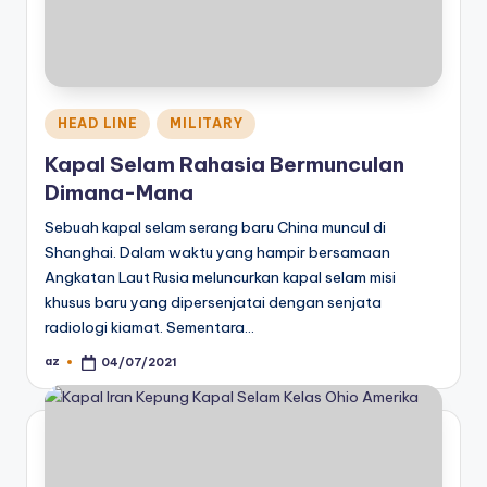
Posted
HEAD LINE
MILITARY
in
Kapal Selam Rahasia Bermunculan
Dimana-Mana
Sebuah kapal selam serang baru China muncul di
Shanghai. Dalam waktu yang hampir bersamaan
Angkatan Laut Rusia meluncurkan kapal selam misi
khusus baru yang dipersenjatai dengan senjata
radiologi kiamat. Sementara…
az
04/07/2021
Posted
by