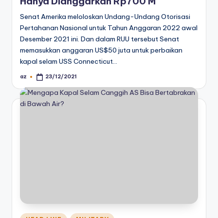
Hanya Dianggarkan Rp700 M
Senat Amerika meloloskan Undang-Undang Otorisasi
Pertahanan Nasional untuk Tahun Anggaran 2022 awal
Desember 2021 ini. Dan dalam RUU tersebut Senat
memasukkan anggaran US$50 juta untuk perbaikan
kapal selam USS Connecticut…
az
23/12/2021
Posted
by