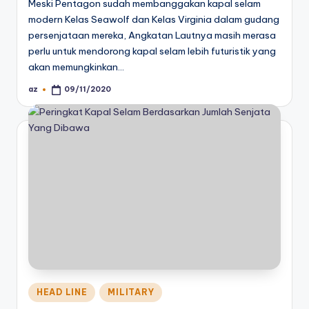
Meski Pentagon sudah membanggakan kapal selam
modern Kelas Seawolf dan Kelas Virginia dalam gudang
persenjataan mereka, Angkatan Lautnya masih merasa
perlu untuk mendorong kapal selam lebih futuristik yang
akan memungkinkan…
az
09/11/2020
Posted
by
Posted
HEAD LINE
MILITARY
in