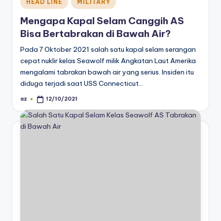
Posted
HEAD LINE
MILITARY
in
Mengapa Kapal Selam Canggih AS
Bisa Bertabrakan di Bawah Air?
Pada 7 Oktober 2021 salah satu kapal selam serangan
cepat nuklir kelas Seawolf milik Angkatan Laut Amerika
mengalami tabrakan bawah air yang serius. Insiden itu
diduga terjadi saat USS Connecticut…
az
12/10/2021
Posted
by