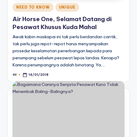
Posted
NEED TO KNOW
UNIQUE
in
Air Horse One, Selamat Datang di
Pesawat Khusus Kuda Mahal
Awak kabin maskapai ini tak perlu berdandan cantik,
tak perlu juga repot-repot harus menyampaikan
prosedur keselamatan penerbangan kepada para
penumpang sebelum pesawat lepas landas. Kenapa?
Karena penumpangnya adalah binatang. Ya,…
az
14/01/2018
Posted
by