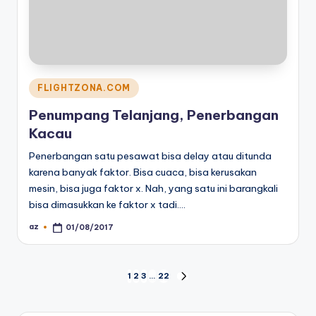
Posted
FLIGHTZONA.COM
in
Penumpang Telanjang, Penerbangan
Kacau
Penerbangan satu pesawat bisa delay atau ditunda
karena banyak faktor. Bisa cuaca, bisa kerusakan
mesin, bisa juga faktor x. Nah, yang satu ini barangkali
bisa dimasukkan ke faktor x tadi.…
az
01/08/2017
Posted
by
Posts
1
2
3
…
22
NEXT
PAGE
pagination