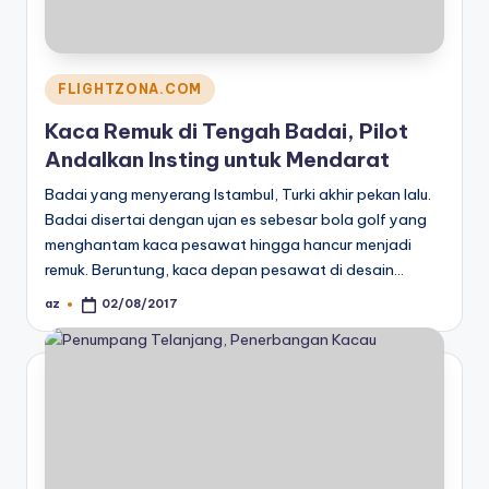
Posted
FLIGHTZONA.COM
in
Kaca Remuk di Tengah Badai, Pilot
Andalkan Insting untuk Mendarat
Badai yang menyerang Istambul, Turki akhir pekan lalu.
Badai disertai dengan ujan es sebesar bola golf yang
menghantam kaca pesawat hingga hancur menjadi
remuk. Beruntung, kaca depan pesawat di desain…
az
02/08/2017
Posted
by