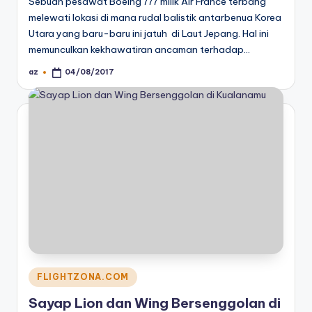
Sebuah pesawat Boeing 777 milik Air France terbang
melewati lokasi di mana rudal balistik antarbenua Korea
Utara yang baru-baru ini jatuh di Laut Jepang. Hal ini
memunculkan kekhawatiran ancaman terhadap…
az
04/08/2017
Posted
by
Posted
FLIGHTZONA.COM
in
Sayap Lion dan Wing Bersenggolan di