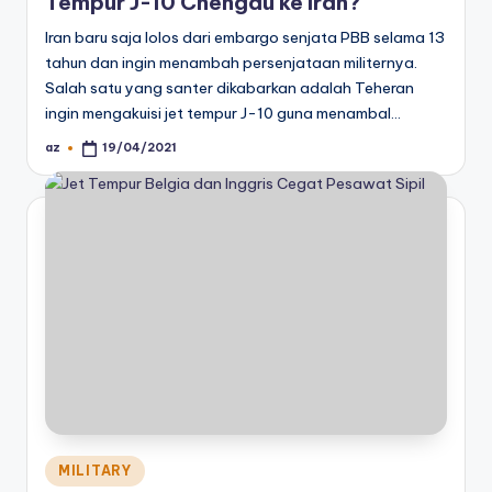
Tempur J-10 Chengdu ke Iran?
Iran baru saja lolos dari embargo senjata PBB selama 13
tahun dan ingin menambah persenjataan militernya.
Salah satu yang santer dikabarkan adalah Teheran
ingin mengakuisi jet tempur J-10 guna menambal…
az
19/04/2021
Posted
by
Posted
MILITARY
in