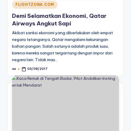
Posted
FLIGHTZONA.COM
in
Demi Selamatkan Ekonomi, Qatar
Airways Angkut Sapi
Akibat sanksi ekonomi yang diberlakukan oleh empat
negara tetanganya, Qatar mengalami kekurangan
bahan pangan. Salah satunya adalah produk susu,
karena mereka sangat tergantung dengan impor dari
negara lain. Tidak mau…
az
03/08/2017
Posted
by