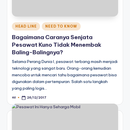
Posted
HEAD LINE
NEED TO KNOW
in
Bagaimana Caranya Senjata
Pesawat Kuno Tidak Menembak
Baling-Balingnya?
Selama Perang Dunia I, pesawat terbang masih menjadi
teknologi yang sangat baru. Orang-orang kemudian
mencoba untuk mencari tahu bagaimana pesawat bisa
digunakan dalam pertempuran. Salah satu langkah
yang paling logis…
az
26/12/2017
Posted
by