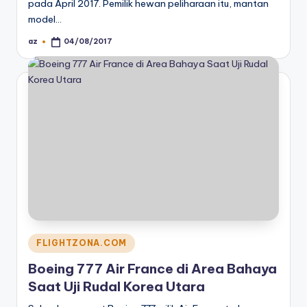
pada April 2017. Pemilik hewan peliharaan itu, mantan
model…
az
04/08/2017
Posted
by
Posted
FLIGHTZONA.COM
in
Boeing 777 Air France di Area Bahaya
Saat Uji Rudal Korea Utara