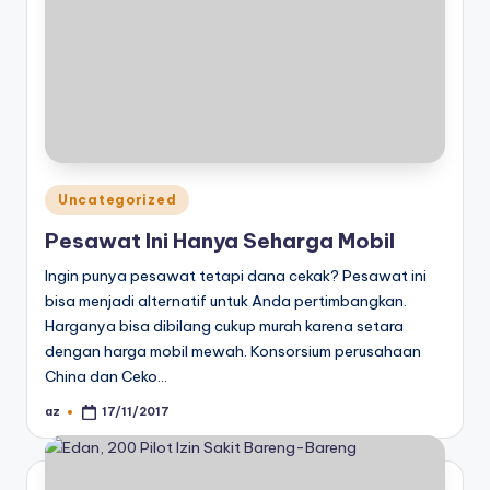
Posted
Uncategorized
in
Pesawat Ini Hanya Seharga Mobil
Ingin punya pesawat tetapi dana cekak? Pesawat ini
bisa menjadi alternatif untuk Anda pertimbangkan.
Harganya bisa dibilang cukup murah karena setara
dengan harga mobil mewah. Konsorsium perusahaan
China dan Ceko…
az
17/11/2017
Posted
by