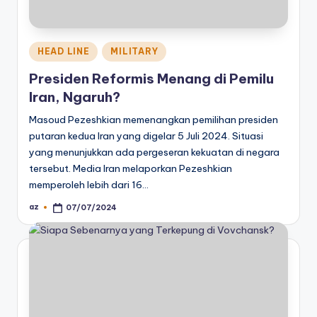
Posted
HEAD LINE
MILITARY
in
Presiden Reformis Menang di Pemilu
Iran, Ngaruh?
Masoud Pezeshkian memenangkan pemilihan presiden
putaran kedua Iran yang digelar 5 Juli 2024. Situasi
yang menunjukkan ada pergeseran kekuatan di negara
tersebut. Media Iran melaporkan Pezeshkian
memperoleh lebih dari 16…
az
07/07/2024
Posted
by