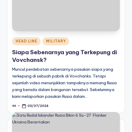
Posted
HEAD LINE
MILITARY
in
Siapa Sebenarnya yang Terkepung di
Vovchansk?
Muncul perdebatan sebenarnya pasukan siapa yang
terkepung di sebuah pabrik di Vovchanks. Tetapi
sejumlah video menunjukkan tampaknya memang Rusia
yang berada dalam bangunan tersebut. Sebelummya
kami melaporkan pasukan Rusia dalam…
az
03/07/2024
Posted
by