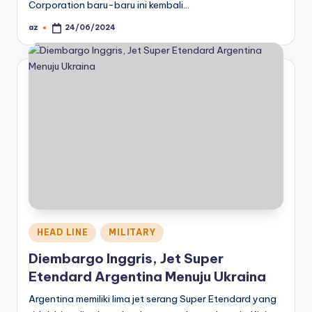
Corporation baru-baru ini kembali…
az
24/06/2024
Posted
by
Posted
HEAD LINE
MILITARY
in
Diembargo Inggris, Jet Super
Etendard Argentina Menuju Ukraina
Argentina memiliki lima jet serang Super Etendard yang