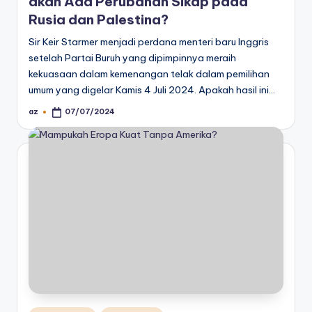
akan Ada Perubahan Sikap pada
Rusia dan Palestina?
Sir Keir Starmer menjadi perdana menteri baru Inggris
setelah Partai Buruh yang dipimpinnya meraih
kekuasaan dalam kemenangan telak dalam pemilihan
umum yang digelar Kamis 4 Juli 2024. Apakah hasil ini…
az
07/07/2024
Posted
by