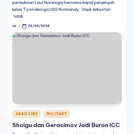
permukaan Laut Norwegia bersama kapal penjelajah
kelas Ticonderoga USS Normandy . Unjuk kekuatan
tidak…
az
26/06/2024
Posted
by
Posted
HEAD LINE
MILITARY
in
Shoigu dan Gerasimov Jadi Buron ICC