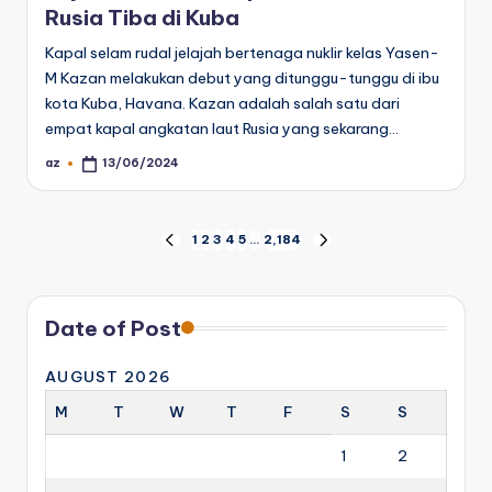
Rusia Tiba di Kuba
Kapal selam rudal jelajah bertenaga nuklir kelas Yasen-
M Kazan melakukan debut yang ditunggu-tunggu di ibu
kota Kuba, Havana. Kazan adalah salah satu dari
empat kapal angkatan laut Rusia yang sekarang…
az
13/06/2024
Posted
by
Posts
1
2
3
4
5
…
2,184
PREVIOUS
NEXT
PAGE
PAGE
pagination
Date of Post
AUGUST 2026
M
T
W
T
F
S
S
1
2