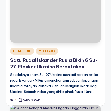
Posted
HEAD LINE
MILITARY
in
Satu Rudal Iskander Rusia Bikin 6 Su-
27 Flanker Ukraina Berantakan
Setidaknya enam Su-27 Ukraina menjadi korban ketika
rudal Iskander-M Rusia menghantam sebuah lapangan
udara di wilayah Poltava. Sebuah kerugian besar bagi
Ukraina. Sebuah video yang dirilis pihak Rusia 1 Juni…
az
02/07/2024
Posted
by