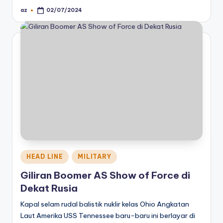
az
02/07/2024
Posted
by
Posted
HEAD LINE
MILITARY
in
Giliran Boomer AS Show of Force di
Dekat Rusia
Kapal selam rudal balistik nuklir kelas Ohio Angkatan
Laut Amerika USS Tennessee baru-baru ini berlayar di