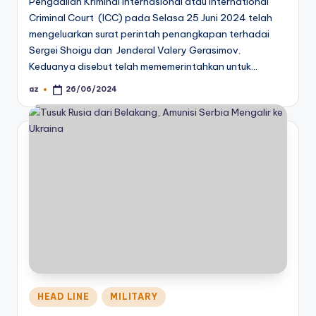
Pengadilan Kriminal Internasional atau International
Criminal Court (ICC) pada Selasa 25 Juni 2024 telah
mengeluarkan surat perintah penangkapan terhadai
Sergei Shoigu dan Jenderal Valery Gerasimov.
Keduanya disebut telah mememerintahkan untuk…
az
26/06/2024
Posted
by
Posted
HEAD LINE
MILITARY
in