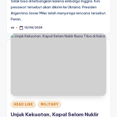
tidak bisa diterbangkan karena embargo Inggris. Kini
pesawat tersebut akan dikirim ke Ukraina. Presiden
Argentina Javier Milei telah menyetujui rencana tersebut.
Peran…
az
13/06/2024
Posted
by
Posted
HEAD LINE
MILITARY
in
Unjuk Kekuatan, Kapal Selam Nuklir