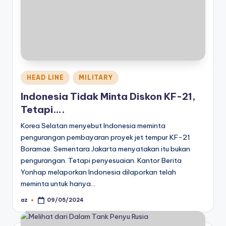
Posted
HEAD LINE
MILITARY
in
Indonesia Tidak Minta Diskon KF-21,
Tetapi….
Korea Selatan menyebut Indonesia meminta
pengurangan pembayaran proyek jet tempur KF-21
Boramae. Sementara Jakarta menyatakan itu bukan
pengurangan. Tetapi penyesuaian. Kantor Berita
Yonhap melaporkan Indonesia dilaporkan telah
meminta untuk hanya…
az
09/05/2024
Posted
by