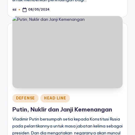
az
08/05/2024
Posted
by
Posted
DEFENSE
HEAD LINE
in
Putin, Nuklir dan Janji Kemenangan
Vladimir Putin bersumpah setia kepada Konstitusi Rusia
pada pelantikannya untuk masa jabatan kelima sebagai
presiden. Dan dia mengatakan negaranya akan muncul