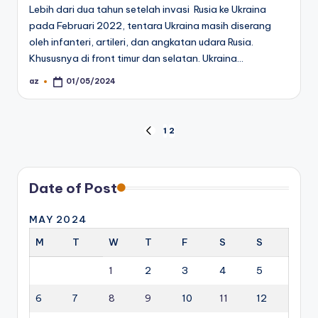
Lebih dari dua tahun setelah invasi Rusia ke Ukraina
pada Februari 2022, tentara Ukraina masih diserang
oleh infanteri, artileri, dan angkatan udara Rusia.
Khususnya di front timur dan selatan. Ukraina…
az
01/05/2024
Posted
by
Posts
1
2
PREVIOUS
PAGE
pagination
Date of Post
MAY 2024
M
T
W
T
F
S
S
1
2
3
4
5
6
7
8
9
10
11
12