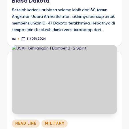
Biasa Dakota
Setelah karier luar biasa selama lebih dari 80 tahun
Angkatan Udara Afrika Selatan akhirnya bersiap untuk
mempensiunkan C-47 Dakota terakhirnya. Hebatnya di
tempat lain di seluruh dunia versi turboprop dari…
az
11/05/2024
Posted
by
Posted
HEAD LINE
MILITARY
in