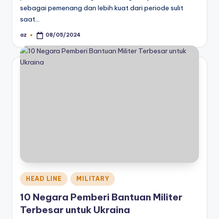
sebagai pemenang dan lebih kuat dari periode sulit
saat…
az
08/05/2024
Posted
by
Posted
HEAD LINE
MILITARY
in
10 Negara Pemberi Bantuan Militer
Terbesar untuk Ukraina