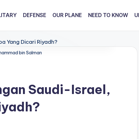
LITARY
DEFENSE
OUR PLANE
NEED TO KNOW
U
hammad bin Salman
gan Saudi-Israel,
iyadh?