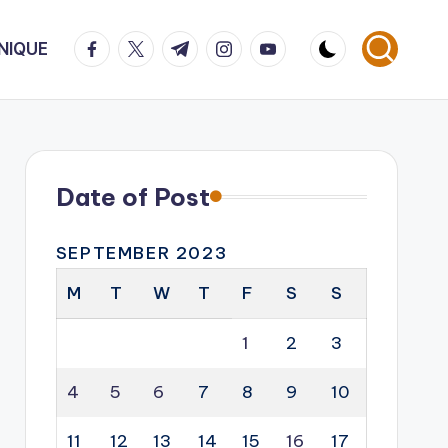
facebook.com
twitter.com
t.me
instagram.com
youtube.com
NIQUE
Date of Post
SEPTEMBER 2023
M
T
W
T
F
S
S
1
2
3
4
5
6
7
8
9
10
11
12
13
14
15
16
17