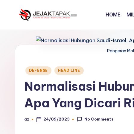
HOME
MI
Skip
to
J
Fly
content
Like
e
An
j
Pangeran Mo
Eagle
-
a
Fight
Posted
DEFENSE
HEAD LINE
k
in
Like
Normalisasi Hubun
A
t
Falcon
Apa Yang Dicari R
a
p
No Comments
24/09/2023
az
Posted
a
by