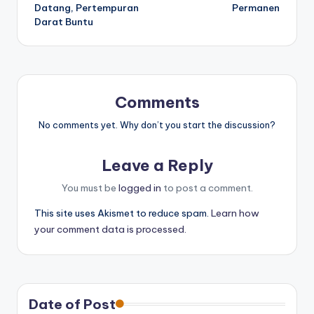
navigation
Datang, Pertempuran
Permanen
Darat Buntu
Comments
No comments yet. Why don’t you start the discussion?
Leave a Reply
You must be
logged in
to post a comment.
This site uses Akismet to reduce spam.
Learn how
your comment data is processed.
Date of Post