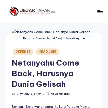
Skip
to
J
Fly
content
Like
e
An
j
Eagle
Perdana Menteri Israel Benjamin Netanyahu
-
a
Fight
Posted
k
DEFENSE
HEAD LINE
Like
in
t
A
Netanyahu Come
Falcon
a
Back, Harusnya
p
Dunia Gelisah
a
k
No Comments
az
30/12/2022
Posted
by
Benjamin Netanyahu kembali ke kursi Perdana Menteri