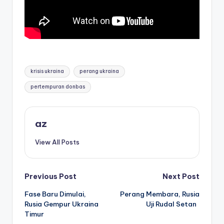
Tags:
krisis ukraina
perang ukraina
pertempuran donbas
az
View All Posts
Post
Previous Post
Next Post
Fase Baru Dimulai,
Perang Membara, Rusia
navigation
Rusia Gempur Ukraina
Uji Rudal Setan
Timur