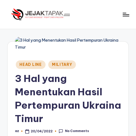
Skip
to
J
Fly
content
Like
e
An
j
Eagle
-
a
Fight
Posted
k
HEAD LINE
MILITARY
Like
in
t
A
3 Hal yang
Falcon
a
Menentukan Hasil
p
Pertempuran Ukraina
a
k
Timur
No Comments
az
20/04/2022
Posted