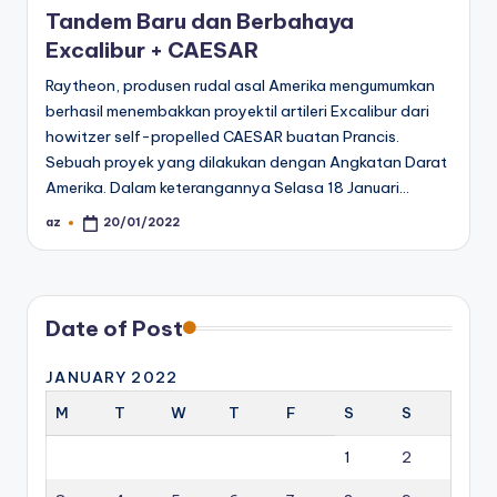
Tandem Baru dan Berbahaya
Excalibur + CAESAR
Raytheon, produsen rudal asal Amerika mengumumkan
berhasil menembakkan proyektil artileri Excalibur dari
howitzer self-propelled CAESAR buatan Prancis.
Sebuah proyek yang dilakukan dengan Angkatan Darat
Amerika. Dalam keterangannya Selasa 18 Januari…
az
20/01/2022
Posted
by
Date of Post
JANUARY 2022
M
T
W
T
F
S
S
1
2