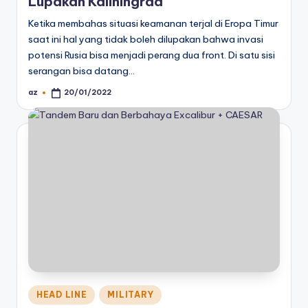
Lupakan Kaliningrad
Ketika membahas situasi keamanan terjal di Eropa Timur
saat ini hal yang tidak boleh dilupakan bahwa invasi
potensi Rusia bisa menjadi perang dua front. Di satu sisi
serangan bisa datang…
az
20/01/2022
Posted
by
Posted
HEAD LINE
MILITARY
in