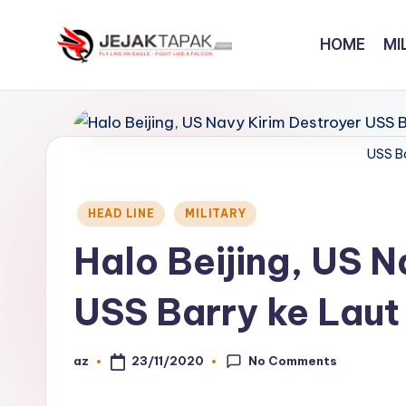
HOME
MI
Skip
to
J
Fly
content
Like
e
An
j
USS B
Eagle
-
a
Fight
Posted
HEAD LINE
MILITARY
k
in
Like
Halo Beijing, US N
A
t
Falcon
USS Barry ke Laut
a
p
No Comments
23/11/2020
az
Posted
a
by