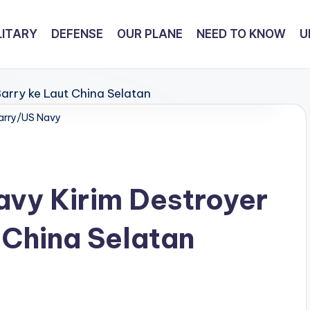
LITARY
DEFENSE
OUR PLANE
NEED TO KNOW
U
arry/US Navy
avy Kirim Destroyer
 China Selatan