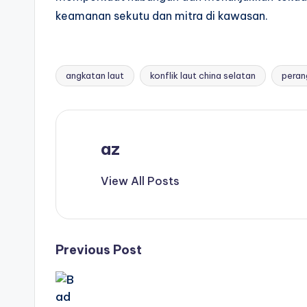
keamanan sekutu dan mitra di kawasan.
angkatan laut
konflik laut china selatan
peran
Tags:
az
View All Posts
Post
Previous Post
navigation