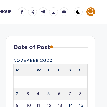
facebook.com
twitter.com
t.me
instagram.com
youtube.com
NIQUE
Date of Post
NOVEMBER 2020
M
T
W
T
F
S
S
1
2
3
4
5
6
7
8
9
10
11
12
13
14
15