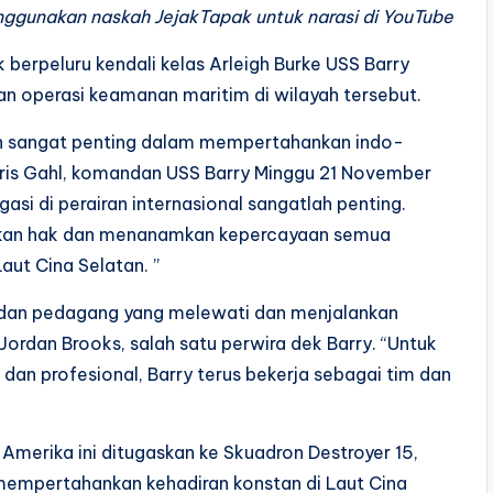
nggunakan naskah JejakTapak untuk narasi di YouTube
berpeluru kendali kelas Arleigh Burke USS Barry
n operasi keamanan maritim di wilayah tersebut.
an sangat penting dalam mempertahankan indo-
Chris Gahl, komandan USS Barry Minggu 21 November
si di perairan internasional sangatlah penting.
tikan hak dan menanamkan kepercayaan semua
aut Cina Selatan. ”
n dan pedagang yang melewati dan menjalankan
.g. Jordan Brooks, salah satu perwira dek Barry. “Untuk
dan profesional, Barry terus bekerja sebagai tim dan
Amerika ini ditugaskan ke Skuadron Destroyer 15,
mempertahankan kehadiran konstan di Laut Cina