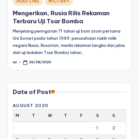
Posted
HEAD LINE
MILITARY
in
Mengerikan, Rusia Rilis Rekaman
Terbaru Uji Tsar Bomba
Menjelang peringatan 71 tahun uji bom atom pertama
Uni Soviet pada tahun 1949, perusahaan nuklir milik
negara Rusia, Rosatom, merilis rekaman langka dan jelas
dari uji ledakan Tsar Bomba tahun…
az
26/08/2020
Posted
by
Date of Post
AUGUST 2020
M
T
W
T
F
S
S
1
2