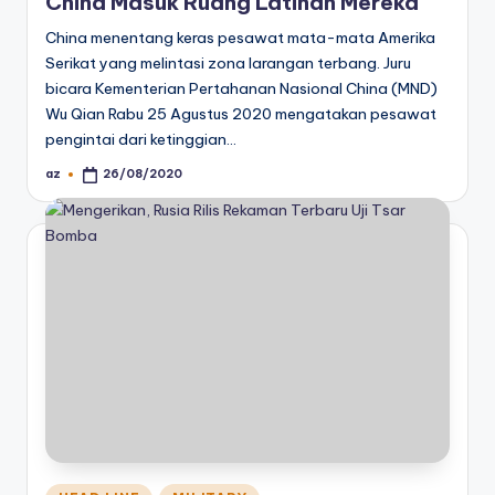
China Masuk Ruang Latihan Mereka
China menentang keras pesawat mata-mata Amerika
Serikat yang melintasi zona larangan terbang. Juru
bicara Kementerian Pertahanan Nasional China (MND)
Wu Qian Rabu 25 Agustus 2020 mengatakan pesawat
pengintai dari ketinggian…
az
26/08/2020
Posted
by