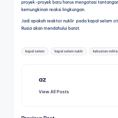
proyek-proyek baru harus mengatasi tantanga
kemungkinan reaksi lingkungan.
Jadi apakah reaktor nuklir pada kapal selam o
Rusia akan mendahului barat.
kapal selam
kapal selam nuklir
kekuatan milite
Tags:
az
View All Posts