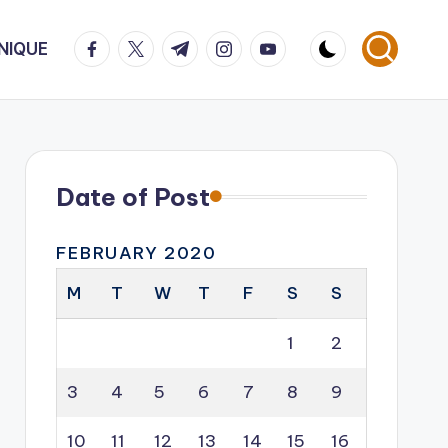
facebook.com
twitter.com
t.me
instagram.com
youtube.com
NIQUE
Date of Post
FEBRUARY 2020
M
T
W
T
F
S
S
1
2
3
4
5
6
7
8
9
10
11
12
13
14
15
16