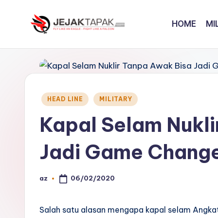
HOME
MI
Skip
to
J
Fly
content
Like
e
An
j
Eagle
Posted
-
HEAD LINE
MILITARY
a
in
Fight
Kapal Selam Nukli
k
Like
A
t
Jadi Game Change
Falcon
a
06/02/2020
az
Posted
p
by
a
Salah satu alasan mengapa kapal selam Angkat