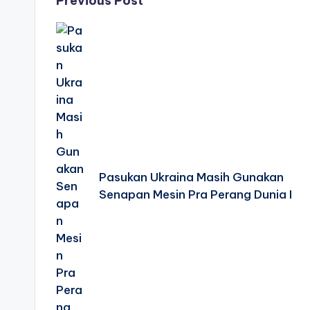
Post
Previous Post
navigation
Pasukan Ukraina Masih Gunakan
Senapan Mesin Pra Perang Dunia I