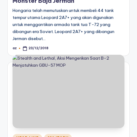
Monster Baja Jerman
Hongaria telah memutuskan untuk membeli 44 tank
tempur utama Leopard 2A7+ yang akan digunakan
untuk menggantikan armada tank tua T-72 yang
dibangun era Soviet. Leopard 2A7+ yang dibangun
Jerman disebut…
az
23/12/2018
Posted
by