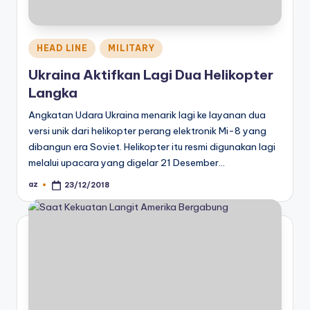
Posted
HEAD LINE
MILITARY
in
Ukraina Aktifkan Lagi Dua Helikopter
Langka
Angkatan Udara Ukraina menarik lagi ke layanan dua
versi unik dari helikopter perang elektronik Mi-8 yang
dibangun era Soviet. Helikopter itu resmi digunakan lagi
melalui upacara yang digelar 21 Desember…
az
23/12/2018
Posted
by