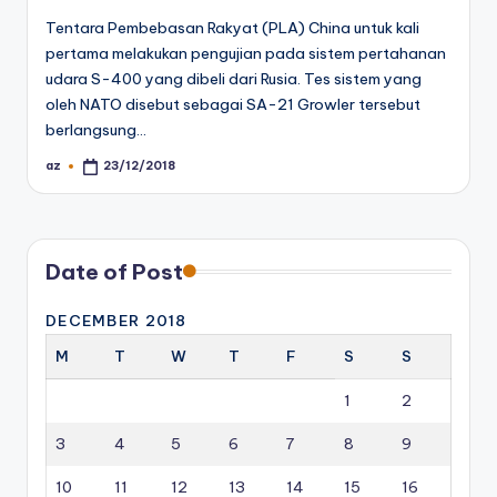
Tentara Pembebasan Rakyat (PLA) China untuk kali
pertama melakukan pengujian pada sistem pertahanan
udara S-400 yang dibeli dari Rusia. Tes sistem yang
oleh NATO disebut sebagai SA-21 Growler tersebut
berlangsung…
az
23/12/2018
Posted
by
Date of Post
DECEMBER 2018
M
T
W
T
F
S
S
1
2
3
4
5
6
7
8
9
10
11
12
13
14
15
16