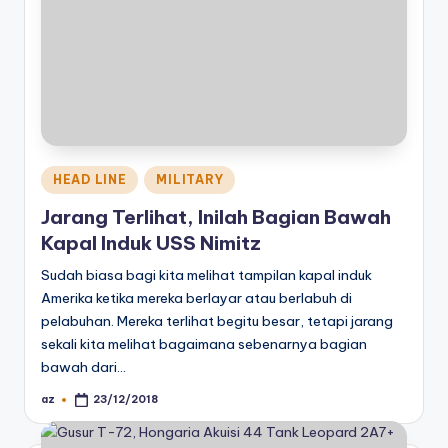
Posted
HEAD LINE
MILITARY
in
Jarang Terlihat, Inilah Bagian Bawah
Kapal Induk USS Nimitz
Sudah biasa bagi kita melihat tampilan kapal induk
Amerika ketika mereka berlayar atau berlabuh di
pelabuhan. Mereka terlihat begitu besar, tetapi jarang
sekali kita melihat bagaimana sebenarnya bagian
bawah dari…
az
23/12/2018
Posted
by