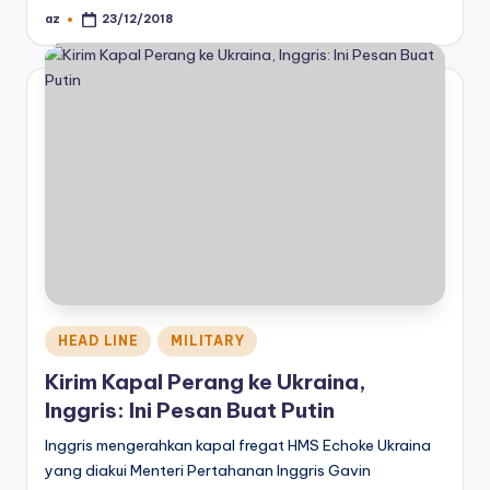
az
23/12/2018
Posted
by
Posted
HEAD LINE
MILITARY
in
Kirim Kapal Perang ke Ukraina,
Inggris: Ini Pesan Buat Putin
Inggris mengerahkan kapal fregat HMS Echoke Ukraina
yang diakui Menteri Pertahanan Inggris Gavin