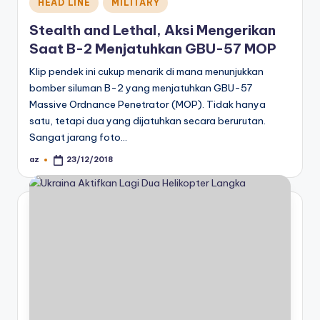
Posted
HEAD LINE
MILITARY
in
Stealth and Lethal, Aksi Mengerikan
Saat B-2 Menjatuhkan GBU-57 MOP
Klip pendek ini cukup menarik di mana menunjukkan
bomber siluman B-2 yang menjatuhkan GBU-57
Massive Ordnance Penetrator (MOP). Tidak hanya
satu, tetapi dua yang dijatuhkan secara berurutan.
Sangat jarang foto…
az
23/12/2018
Posted
by