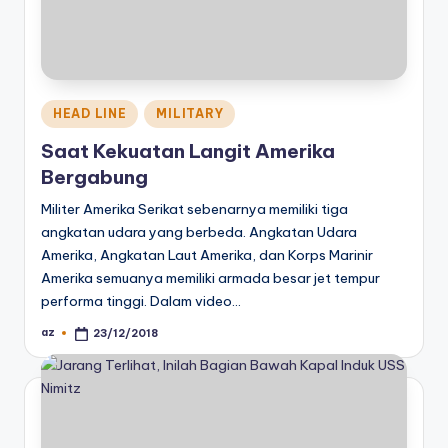
Posted
HEAD LINE
MILITARY
in
Saat Kekuatan Langit Amerika
Bergabung
Militer Amerika Serikat sebenarnya memiliki tiga
angkatan udara yang berbeda. Angkatan Udara
Amerika, Angkatan Laut Amerika, dan Korps Marinir
Amerika semuanya memiliki armada besar jet tempur
performa tinggi. Dalam video…
az
23/12/2018
Posted
by