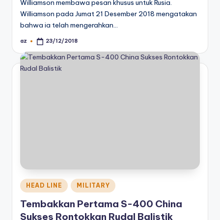
Williamson membawa pesan khusus untuk Rusia.
Williamson pada Jumat 21 Desember 2018 mengatakan
bahwa ia telah mengerahkan…
az
23/12/2018
Posted
by
Posted
HEAD LINE
MILITARY
in
Tembakkan Pertama S-400 China
Sukses Rontokkan Rudal Balistik