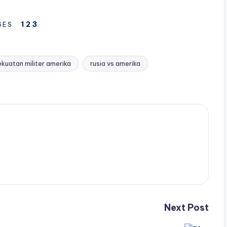
1
2
3
GES
ekuatan militer amerika
rusia vs amerika
Next Post