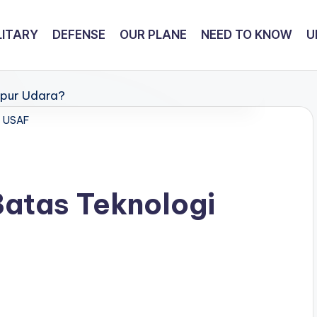
LITARY
DEFENSE
OUR PLANE
NEED TO KNOW
U
USAF
Batas Teknologi