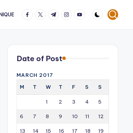
facebook.com
twitter.com
t.me
instagram.com
youtube.com
NIQUE
Date of Post
MARCH 2017
M
T
W
T
F
S
S
1
2
3
4
5
6
7
8
9
10
11
12
13
14
15
16
17
18
19