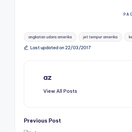
PA
angkatan udara amerika
jet tempur amerika
k
Tags:
Last updated on 22/03/2017
az
View All Posts
Post
Previous Post