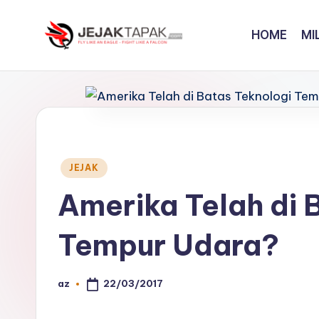
HOME
MI
Skip
to
J
Fly
content
Like
e
An
j
Eagle
-
a
Fight
Posted
JEJAK
k
in
Like
Amerika Telah di 
A
t
Falcon
Tempur Udara?
a
p
22/03/2017
az
Posted
a
by