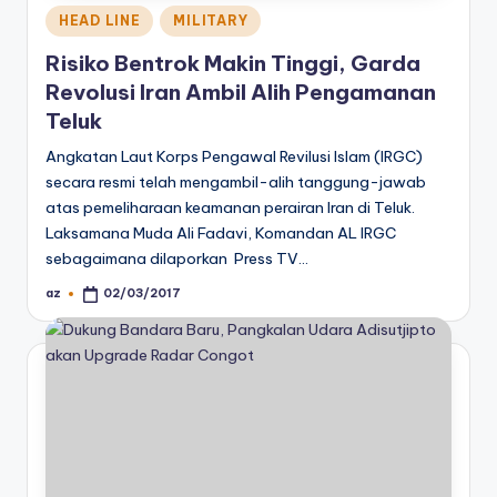
Posted
HEAD LINE
MILITARY
in
Risiko Bentrok Makin Tinggi, Garda
Revolusi Iran Ambil Alih Pengamanan
Teluk
Angkatan Laut Korps Pengawal Revilusi Islam (IRGC)
secara resmi telah mengambil-alih tanggung-jawab
atas pemeliharaan keamanan perairan Iran di Teluk.
Laksamana Muda Ali Fadavi, Komandan AL IRGC
sebagaimana dilaporkan Press TV…
az
02/03/2017
Posted
by