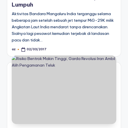
Lumpuh
Aktivitas Bandara Mangaluru India terganggu selama
beberapa jam setelah sebuah jet tempur MiG-29K milik
Angkatan Laut India mendarat tanpa direncanakan.
Sialnya lagi pesawat kemudian terjebak di landasan
pacu dan tidak…
az
02/03/2017
Posted
by