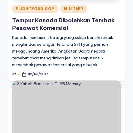
Posted
FLIGHTZONA.COM
MILITARY
in
Tempur Kanada Dibolehkan Tembak
Pesawat Komersial
Kanada membuat strategi yang cukup berisiko untuk
menghindari serangan teror ala 9/11 yang pernah
mengguncang Amerika. Angkatan Udara negara
tersebut akan mengirimkan jet-jet tempur untuk
menembak pesawat komersial yang dibajak…
az
02/03/2017
Posted
by