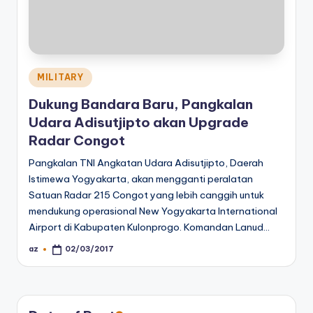
Posted
MILITARY
in
Dukung Bandara Baru, Pangkalan
Udara Adisutjipto akan Upgrade
Radar Congot
Pangkalan TNI Angkatan Udara Adisutjipto, Daerah
Istimewa Yogyakarta, akan mengganti peralatan
Satuan Radar 215 Congot yang lebih canggih untuk
mendukung operasional New Yogyakarta International
Airport di Kabupaten Kulonprogo. Komandan Lanud…
az
02/03/2017
Posted
by