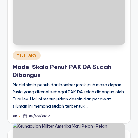
Posted
MILITARY
in
Model Skala Penuh PAK DA Sudah
Dibangun
Model skala penuh dari bomber jarak jauh masa depan
Rusia yang dikenal sebagai PAK DA telah dibangun oleh
Tupulev. Hal ini menunjukkan desain dari pesawat
siluman ini memang sudah terbentuk.…
az
02/03/2017
Posted
by