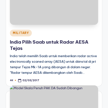
Posted
MILITARY
in
India Pilih Saab untuk Radar AESA
Tejas
India telah memilih Saab untuk memberikan radar active
electronically scaned array (AESA) untuk diiinstal di jet
tempur Tejas Mk-1A yang dibangun di dalam neger.
"Radar tempur AESA dikembangkan oleh Saab…
az
02/03/2017
Posted
by