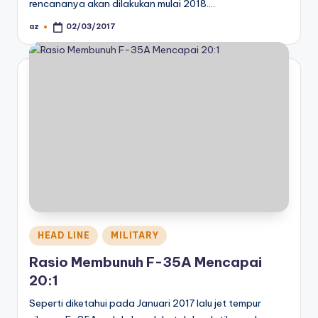
rencananya akan dilakukan mulai 2018.…
az
02/03/2017
Posted
by
Posted
HEAD LINE
MILITARY
in
Rasio Membunuh F-35A Mencapai
20:1
Seperti diketahui pada Januari 2017 lalu jet tempur