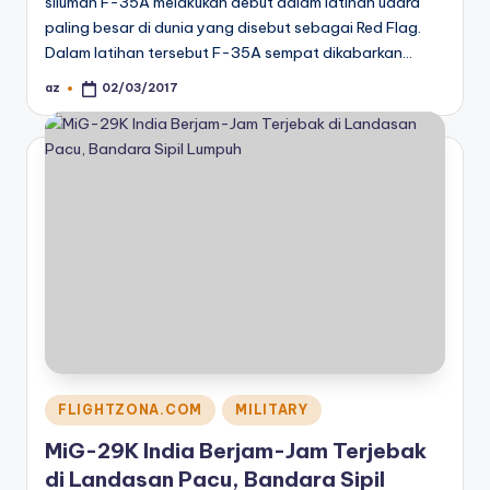
siluman F-35A melakukan debut dalam latihan udara
paling besar di dunia yang disebut sebagai Red Flag.
Dalam latihan tersebut F-35A sempat dikabarkan…
az
02/03/2017
Posted
by
Posted
FLIGHTZONA.COM
MILITARY
in
MiG-29K India Berjam-Jam Terjebak
di Landasan Pacu, Bandara Sipil