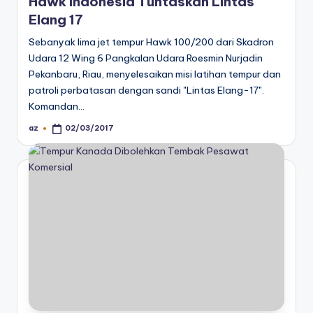
Hawk Indonesia Tuntaskan Lintas
Elang 17
Sebanyak lima jet tempur Hawk 100/200 dari Skadron
Udara 12 Wing 6 Pangkalan Udara Roesmin Nurjadin
Pekanbaru, Riau, menyelesaikan misi latihan tempur dan
patroli perbatasan dengan sandi "Lintas Elang-17".
Komandan…
az
02/03/2017
Posted
by