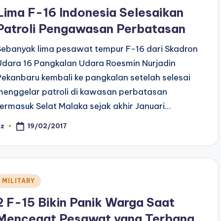
n
Lima F-16 Indonesia Selesaikan
Patroli Pengawasan Perbatasan
Sebanyak lima pesawat tempur F-16 dari Skadron
Udara 16 Pangkalan Udara Roesmin Nurjadin
Pekanbaru kembali ke pangkalan setelah selesai
menggelar patroli di kawasan perbatasan
termasuk Selat Malaka sejak akhir Januari…
19/02/2017
az
osted
y
Posted
MILITARY
n
2 F-15 Bikin Panik Warga Saat
Mencegat Pesawat yang Terbang