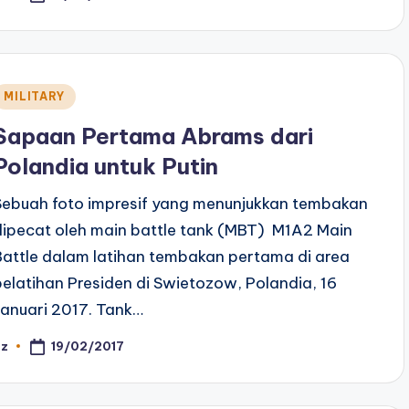
y
Posted
MILITARY
n
Sapaan Pertama Abrams dari
Polandia untuk Putin
Sebuah foto impresif yang menunjukkan tembakan
dipecat oleh main battle tank (MBT) M1A2 Main
Battle dalam latihan tembakan pertama di area
pelatihan Presiden di Swietozow, Polandia, 16
Januari 2017. Tank…
19/02/2017
az
osted
y