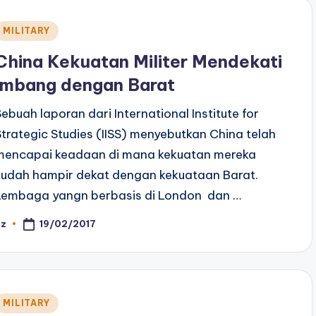
Posted
MILITARY
n
China Kekuatan Militer Mendekati
Imbang dengan Barat
Sebuah laporan dari International Institute for
Strategic Studies (IISS) menyebutkan China telah
mencapai keadaan di mana kekuatan mereka
sudah hampir dekat dengan kekuataan Barat.
Lembaga yangn berbasis di London dan …
19/02/2017
az
osted
y
Posted
MILITARY