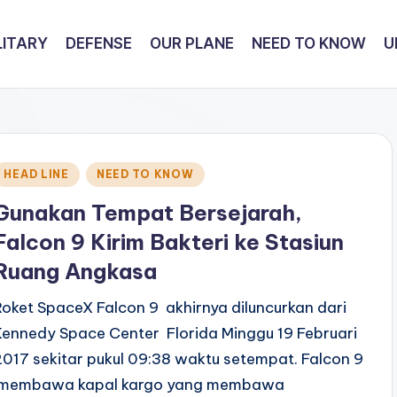
LITARY
DEFENSE
OUR PLANE
NEED TO KNOW
U
Posted
HEAD LINE
NEED TO KNOW
n
Gunakan Tempat Bersejarah,
Falcon 9 Kirim Bakteri ke Stasiun
Ruang Angkasa
Roket SpaceX Falcon 9 akhirnya diluncurkan dari
Kennedy Space Center Florida Minggu 19 Februari
2017 sekitar pukul 09:38 waktu setempat. Falcon 9
membawa kapal kargo yang membawa