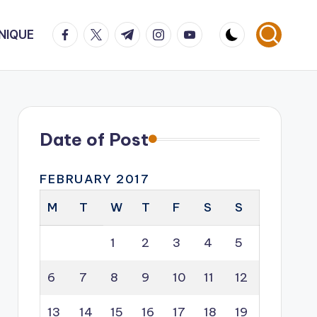
facebook.com
twitter.com
t.me
instagram.com
youtube.com
NIQUE
Date of Post
FEBRUARY 2017
M
T
W
T
F
S
S
1
2
3
4
5
6
7
8
9
10
11
12
13
14
15
16
17
18
19