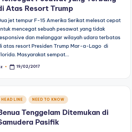
di Atas Resort Trump
Dua jet tempur F-15 Amerika Serikat melesat cepat
untuk mencegat sebuah pesawat yang tidak
responsive dan melanggar wilayah udara terbatas
di atas resort Presiden Trump Mar-a-Lago di
Florida. Masyarakat sempat…
19/02/2017
az
osted
y
Posted
HEAD LINE
NEED TO KNOW
n
Benua Tenggelam Ditemukan di
Samudera Pasifik