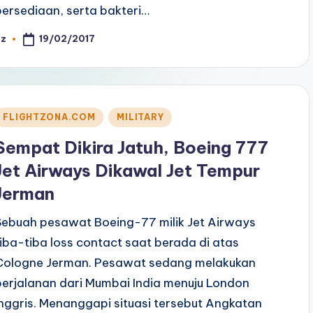
persediaan, serta bakteri…
19/02/2017
az
osted
y
Posted
FLIGHTZONA.COM
MILITARY
n
Sempat Dikira Jatuh, Boeing 777
Jet Airways Dikawal Jet Tempur
Jerman
Sebuah pesawat Boeing-77 milik Jet Airways
tiba-tiba loss contact saat berada di atas
Cologne Jerman. Pesawat sedang melakukan
perjalanan dari Mumbai India menuju London
Inggris. Menanggapi situasi tersebut Angkatan