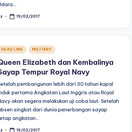
Udara…
19/02/2017
az
osted
y
Posted
HEAD LINE
MILITARY
n
Queen Elizabeth dan Kembalinya
Sayap Tempur Royal Navy
Setelah pembangunan lebih dari 30 tahun kapal
induk pertama Angkatan Laut Inggris atau Royal
Navy akan segera melakukan uji coba laut. Setelah
absen singkat dari dunia penerbangan sayap
tetap angkatan…
19/02/2017
az
osted