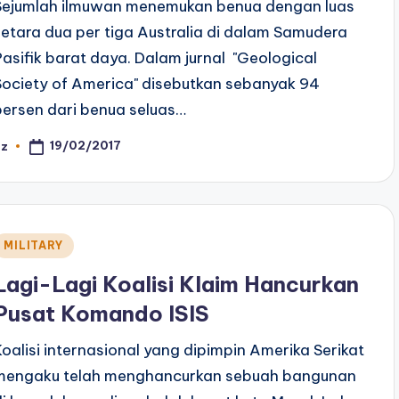
Sejumlah ilmuwan menemukan benua dengan luas
setara dua per tiga Australia di dalam Samudera
Pasifik barat daya. Dalam jurnal "Geological
Society of America" disebutkan sebanyak 94
persen dari benua seluas…
19/02/2017
az
osted
y
Posted
MILITARY
n
Lagi-Lagi Koalisi Klaim Hancurkan
Pusat Komando ISIS
Koalisi internasional yang dipimpin Amerika Serikat
mengaku telah menghancurkan sebuah bangunan