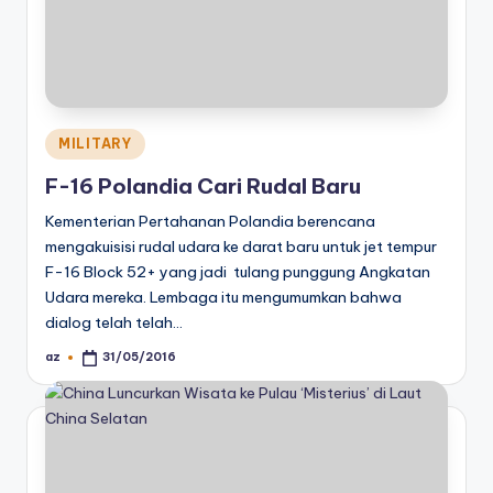
Posted
MILITARY
in
F-16 Polandia Cari Rudal Baru
Kementerian Pertahanan Polandia berencana
mengakuisisi rudal udara ke darat baru untuk jet tempur
F-16 Block 52+ yang jadi tulang punggung Angkatan
Udara mereka. Lembaga itu mengumumkan bahwa
dialog telah telah…
az
31/05/2016
Posted
by