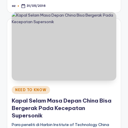
az
31/05/2016
Posted
by
Posted
NEED TO KNOW
in
Kapal Selam Masa Depan China Bisa
Bergerak Pada Kecepatan
Supersonik
Para peneliti di Harbin Institute of Technology China