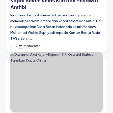
Kapal Selam Kelas Kilo dan Pesawat
Amfibi
Indonesia kembali menyatakan rencananya untuk
membeli pesawat amfibi dan kapal selam dari Rusia. Hal
itu disampaikan Duta Besar Indonesia untuk Moskow
Mohamad Wahid Supriyadi kepada Kantor Berita Rusia
TASS Senin…
az
31/05/2016
Posted
by