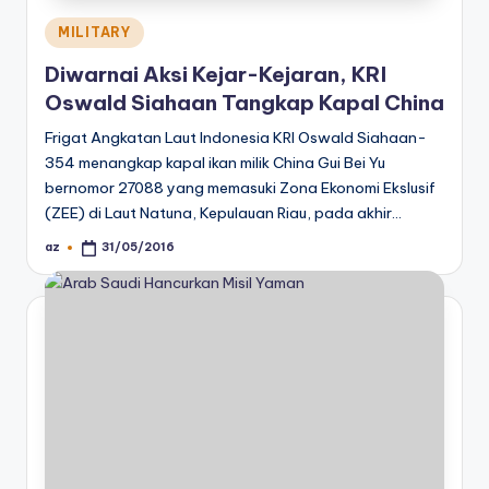
Posted
MILITARY
in
Diwarnai Aksi Kejar-Kejaran, KRI
Oswald Siahaan Tangkap Kapal China
Frigat Angkatan Laut Indonesia KRI Oswald Siahaan-
354 menangkap kapal ikan milik China Gui Bei Yu
bernomor 27088 yang memasuki Zona Ekonomi Ekslusif
(ZEE) di Laut Natuna, Kepulauan Riau, pada akhir…
az
31/05/2016
Posted
by