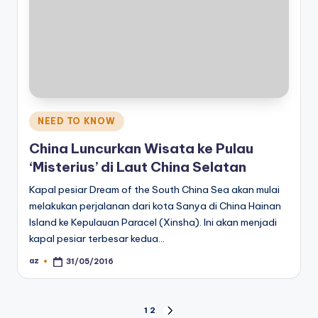
Posted
NEED TO KNOW
in
China Luncurkan Wisata ke Pulau
‘Misterius’ di Laut China Selatan
Kapal pesiar Dream of the South China Sea akan mulai
melakukan perjalanan dari kota Sanya di China Hainan
Island ke Kepulauan Paracel (Xinsha). Ini akan menjadi
kapal pesiar terbesar kedua…
az
31/05/2016
Posted
by
Posts
1
2
NEXT