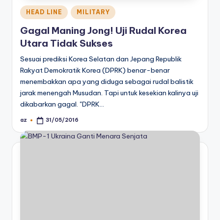
Posted
HEAD LINE
MILITARY
in
Gagal Maning Jong! Uji Rudal Korea
Utara Tidak Sukses
Sesuai prediksi Korea Selatan dan Jepang Republik
Rakyat Demokratik Korea (DPRK) benar-benar
menembakkan apa yang diduga sebagai rudal balistik
jarak menengah Musudan. Tapi untuk kesekian kalinya uji
dikabarkan gagal. "DPRK…
az
31/05/2016
Posted
by