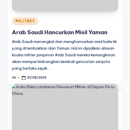
Posted
MILITARY
in
Arab Saudi Hancurkan Misil Yaman
Arab Saudi menangkal dan menghancurkan misil balistik
yang ditembakkan dari Yaman. Hal ini dijadikan alasan
koalisi militer pimpinan Arab Saudi mereka kemungkinan
akan mempertimbangkan kembali gencatan senjata
yang berlaku sejak…
az
31/05/2016
Posted
by