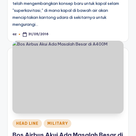
telah mengembangkan konsep baru untuk kapal selam
"superkavitasi," di mana kapal di bawah air akan
menciptakan kantong udara di sekitarnya untuk
mengurangi…
az
31/05/2016
Posted
by
Posted
HEAD LINE
MILITARY
in
Bos Airbus Akui Ada Masalah Besar di