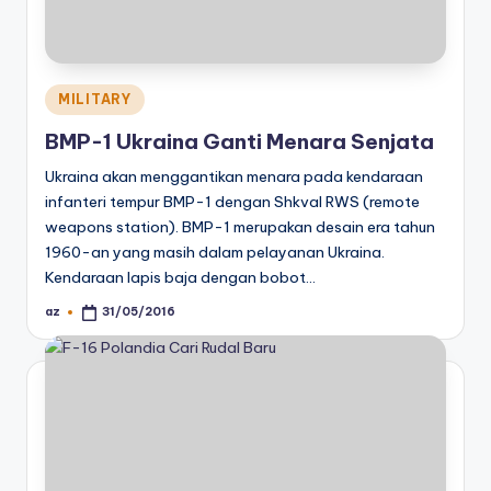
Posted
MILITARY
in
BMP-1 Ukraina Ganti Menara Senjata
Ukraina akan menggantikan menara pada kendaraan
infanteri tempur BMP-1 dengan Shkval RWS (remote
weapons station). BMP-1 merupakan desain era tahun
1960-an yang masih dalam pelayanan Ukraina.
Kendaraan lapis baja dengan bobot…
az
31/05/2016
Posted
by