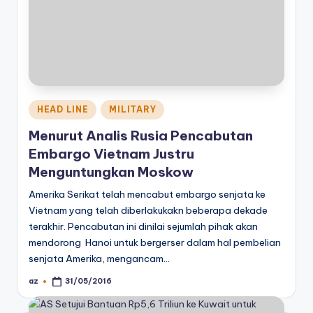
Posted
HEAD LINE
MILITARY
in
Menurut Analis Rusia Pencabutan
Embargo Vietnam Justru
Menguntungkan Moskow
Amerika Serikat telah mencabut embargo senjata ke
Vietnam yang telah diberlakukakn beberapa dekade
terakhir. Pencabutan ini dinilai sejumlah pihak akan
mendorong Hanoi untuk bergerser dalam hal pembelian
senjata Amerika, mengancam…
az
31/05/2016
Posted
by