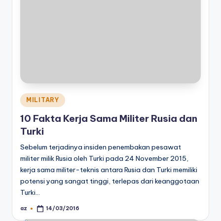
Posted
MILITARY
in
10 Fakta Kerja Sama Militer Rusia dan
Turki
Sebelum terjadinya insiden penembakan pesawat
militer milik Rusia oleh Turki pada 24 November 2015,
kerja sama militer-teknis antara Rusia dan Turki memiliki
potensi yang sangat tinggi, terlepas dari keanggotaan
Turki…
az
14/03/2016
Posted
by