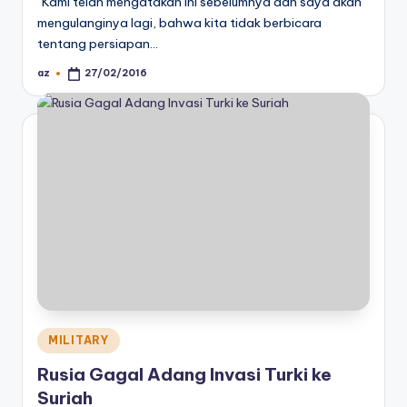
"Kami telah mengatakan ini sebelumnya dan saya akan
mengulanginya lagi, bahwa kita tidak berbicara
tentang persiapan…
az
27/02/2016
Posted
by
Posted
MILITARY
in
Rusia Gagal Adang Invasi Turki ke
Suriah