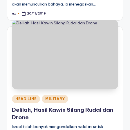
akan memunculkan bahaya. Ia menegaskan…
az
20/11/2019
Posted
by
Posted
HEAD LINE
MILITARY
in
Delilah, Hasil Kawin Silang Rudal dan
Drone
Israel telah banyak mengandalkan rudal ini untuk