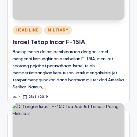
Posted
HEAD LINE
MILITARY
in
Israel Tetap Incar F-15IA
Boeing masih dalam pembicaraan dengan Israel
mengenai kemungkinan pembelian F-15IA, menurut
seorang pejabat perusahaan. Israel telah
mempertimbangkan keputusan untuk mengakuisisi jet
tempur menggunakan dana bantuan militer dari Amerika
Serikat. Namun,…
az
23/11/2019
Posted
by