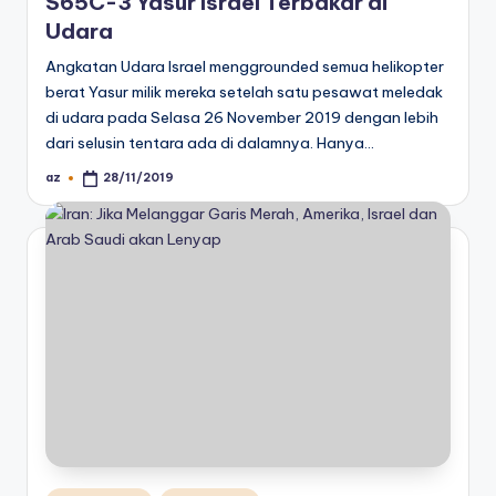
S65C-3 Yasur Israel Terbakar di
Udara
Angkatan Udara Israel menggrounded semua helikopter
berat Yasur milik mereka setelah satu pesawat meledak
di udara pada Selasa 26 November 2019 dengan lebih
dari selusin tentara ada di dalamnya. Hanya…
az
28/11/2019
Posted
by