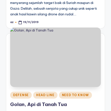
menyerang sejumlah target baik di Suriah maupun di
Gaza. Delilah, sebuah senjata yang cukup unik seperti
anak hasil kawin silang drone dan rudal.…
az
19/11/2019
Posted
by
Posted
DEFENSE
HEAD LINE
NEED TO KNOW
in
Golan, Api di Tanah Tua