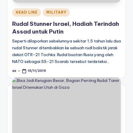
Posted
HEAD LINE
MILITARY
in
Rudal Stunner Israel, Hadiah Terindah
Assad untuk Putin
Seperti dilaporkan sebelumnya sekitar 1,5 tahun lalu dua
rudal Stunner ditembakkan ke sebuah rudl balistik jarak
dekat OTR-21 Tochka. Rudal buatan Rusia yang oleh
NATO sebagai SS-21 Scarab tersebut terdeteksi…
az
15/11/2019
Posted
by