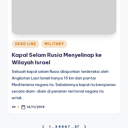
Posted
HEAD LINE
MILITARY
in
Kapal Selam Rusia Menyelinap ke
Wilayah Israel
Sebuah kapal selam Rusia dilaporkan terdeteksi oleh
Angkatan Laut Israel hanya 15 km dari pantai
Mediterania negara itu. Sebelumnya kapal itu beroperasi
secara diam-diam di perairan teritorial negara itu
untuk…
az
14/11/2019
Posted
by
1
…
3
4
5
6
7
…
37