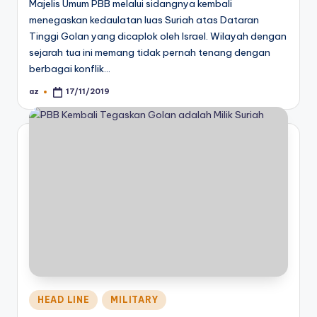
Majelis Umum PBB melalui sidangnya kembali
menegaskan kedaulatan luas Suriah atas Dataran
Tinggi Golan yang dicaplok oleh Israel. Wilayah dengan
sejarah tua ini memang tidak pernah tenang dengan
berbagai konflik…
az
17/11/2019
Posted
by
Posted
HEAD LINE
MILITARY
in