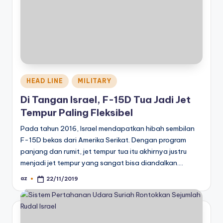
Posted
HEAD LINE
MILITARY
in
Di Tangan Israel, F-15D Tua Jadi Jet
Tempur Paling Fleksibel
Pada tahun 2016, Israel mendapatkan hibah sembilan
F-15D bekas dari Amerika Serikat. Dengan program
panjang dan rumit, jet tempur tua itu akhirnya justru
menjadi jet tempur yang sangat bisa diandalkan.…
az
22/11/2019
Posted
by