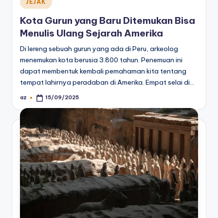
Posted
JEJAK
in
Kota Gurun yang Baru Ditemukan Bisa
Menulis Ulang Sejarah Amerika
Di lereng sebuah gurun yang ada di Peru, arkeolog
menemukan kota berusia 3.800 tahun. Penemuan ini
dapat membentuk kembali pemahaman kita tentang
tempat lahirnya peradaban di Amerika. Empat selai di…
az
15/09/2025
Posted
by