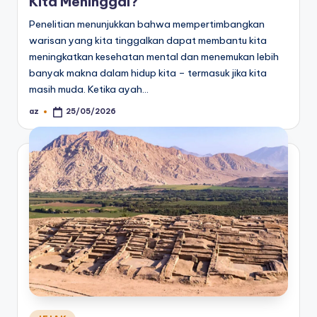
Kita Meninggal?
Penelitian menunjukkan bahwa mempertimbangkan
warisan yang kita tinggalkan dapat membantu kita
meningkatkan kesehatan mental dan menemukan lebih
banyak makna dalam hidup kita – termasuk jika kita
masih muda. Ketika ayah…
az
25/05/2026
Posted
by