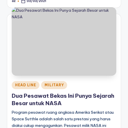
az
03/03/2021
Posted
by
Posted
HEAD LINE
MILITARY
in
Dua Pesawat Bekas Ini Punya Sejarah
Besar untuk NASA
Program pesawat ruang angkasa Amerika Serikat atau
Space Sutthle adalah salah satu prestasi yang harus
diakui cukup mengagumkan. Pesawat milik NASA ini