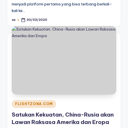
menjadi platform pertama yang bisa terbang berkali-
kali ke…
az
30/03/2020
Posted
by
Posted
FLIGHTZONA.COM
in
Satukan Kekuatan, China-Rusia akan
Lawan Raksasa Amerika dan Eropa