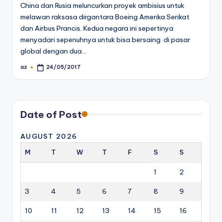
China dan Rusia meluncurkan proyek ambisius untuk
melawan raksasa dirgantara Boeing Amerika Serikat
dan Airbus Prancis. Kedua negara ini sepertinya
menyadari sepenuhnya untuk bisa bersaing di pasar
global dengan dua…
az
24/05/2017
Posted
by
Date of Post
AUGUST 2026
M
T
W
T
F
S
S
1
2
3
4
5
6
7
8
9
10
11
12
13
14
15
16