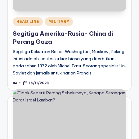
Posted
HEAD LINE
MILITARY
in
Segitiga Amerika-Rusia- China di
Perang Gaza
Segitiga Kekuatan Besar: Washington, Moskow, Peking.
Ini ini adalah judul buku luar biasa yang diterbitkan
pada tahun 1972 oleh Michel Tatu. Seorang spesialis Uni
Soviet dan jurnalis untuk harian Prancis…
az
16/11/2023
Posted
by