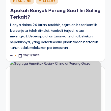
Posted
HEAD LINE
MILITARY
in
Apakah Banyak Perang Saat Ini Saling
Terkait?
Hanya dalam 24 bulan terakhir, sejumlah besar konflik
bersenjata telah dimulai, kembali terjadi, atau
meningkat. Beberapa di antaranya telah dibekukan
sepenuhnya, yang berarti kedua pihak sudah bertahun-
tahun tidak melakukan pertempuran…
az
20/11/2023
Posted
by