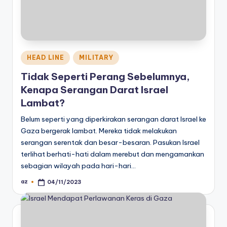
Posted
HEAD LINE
MILITARY
in
Tidak Seperti Perang Sebelumnya,
Kenapa Serangan Darat Israel
Lambat?
Belum seperti yang diperkirakan serangan darat Israel ke
Gaza bergerak lambat. Mereka tidak melakukan
serangan serentak dan besar-besaran. Pasukan Israel
terlihat berhati-hati dalam merebut dan mengamankan
sebagian wilayah pada hari-hari…
az
04/11/2023
Posted
by