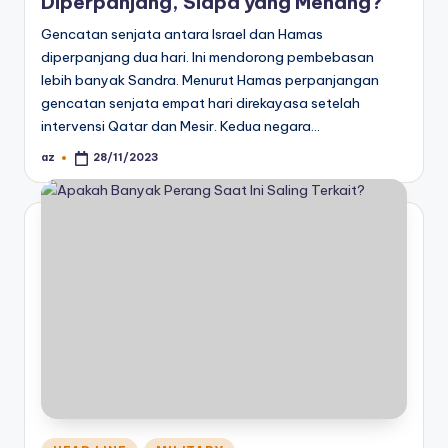
Diperpanjang, Siapa yang Menang?
Gencatan senjata antara Israel dan Hamas
diperpanjang dua hari. Ini mendorong pembebasan
lebih banyak Sandra. Menurut Hamas perpanjangan
gencatan senjata empat hari direkayasa setelah
intervensi Qatar dan Mesir. Kedua negara…
az
28/11/2023
Posted
by