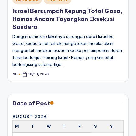
in
Israel Bersumpah Kepung Total Gaza,
Hamas Ancam Tayangkan Eksekusi
Sandera
Dengan semakin dekatnya serangan darat Israel ke
Gaza, kedua belah pihak mengatakan mereka akan
mengambil tindakan ekstrem ketika pertumpahan darah
terus berlanjut. Perang Israel-Hamas yang kini telah
berlangsung selama tiga…
az
10/10/2023
Posted
by
Date of Post
AUGUST 2026
M
T
W
T
F
S
S