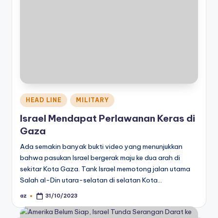
Posted
HEAD LINE
MILITARY
in
Israel Mendapat Perlawanan Keras di
Gaza
Ada semakin banyak bukti video yang menunjukkan
bahwa pasukan Israel bergerak maju ke dua arah di
sekitar Kota Gaza. Tank Israel memotong jalan utama
Salah al-Din utara-selatan di selatan Kota…
az
31/10/2023
Posted
by