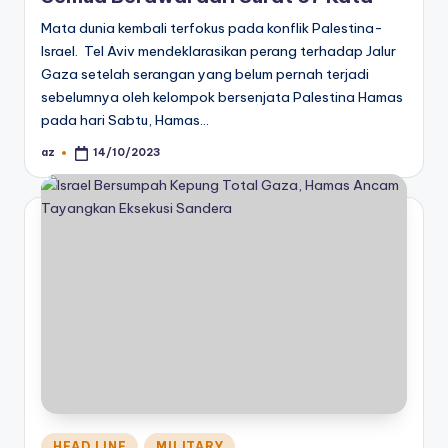
Mata dunia kembali terfokus pada konflik Palestina-
Israel. Tel Aviv mendeklarasikan perang terhadap Jalur
Gaza setelah serangan yang belum pernah terjadi
sebelumnya oleh kelompok bersenjata Palestina Hamas
pada hari Sabtu, Hamas…
az
14/10/2023
Posted
by
Posted
HEAD LINE
MILITARY